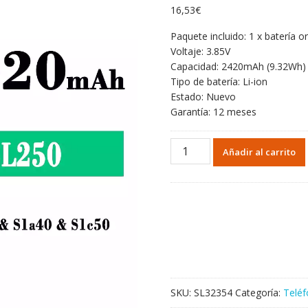
16,53
€
Paquete incluido: 1 x batería or
Voltaje: 3.85V
Capacidad: 2420mAh (9.32Wh)
Tipo de batería: Li-ion
Estado: Nuevo
Garantía: 12 meses
Batería
Añadir al carrito
BL250
para
Lenovo
Vibe
S1/Sla40/Slc50
cantidad
SKU:
SL32354
Categoría:
Teléf