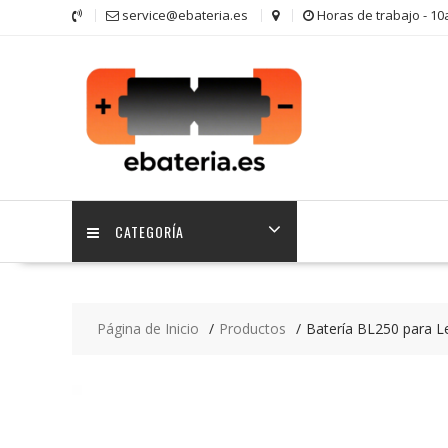
Saltar
service@ebateria.es
Horas de trabajo - 1
contenido
CATEGORÍA
Página de Inicio
Productos
Batería BL250 para L