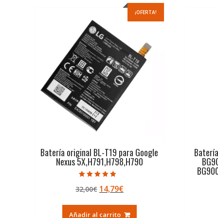
¡OFERTA!
Batería original BL-T19 para Google
Baterí
Nexus 5X,H791,H798,H790
BG9
BG900
Valorado con
El
El
14,79
€
32,00
€
5.00
de 5
precio
precio
original
actual
Añadir al carrito