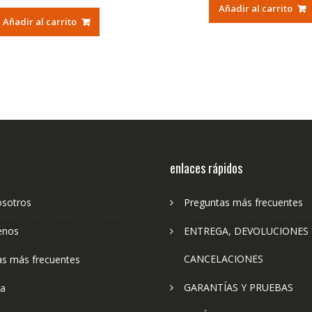
original
ac
Añadir al carrito
original
actual
era:
es:
Añadir al carrito
era:
es:
30,00€.
14
40,00€.
16,50€.
enlaces rápidos
osotros
Preguntas más frecuentes
enos
ENTREGA, DEVOLUCIONES 
CANCELACIONES
as más frecuentes
GARANTÍAS Y PRUEBAS
ta