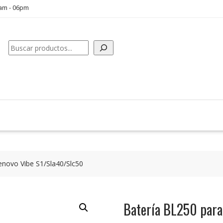
0am - 06pm
Buscar
enovo Vibe S1/Sla40/Slc50
Batería BL250 para