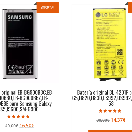
¡OFERTA!
a original EB-BG900BBC,EB-
Batería original BL-42D1F 
00BBU,EB-BG900BBZ,EB-
G5,H820,H830,LS992,US992
BBE para Samsung Galaxy
58
S5,I9600,SM-G900
Valorado con
El
El
14,37
€
30,00
€
5.00
Valorado con
de 5
El
El
16,50
€
40,00
€
precio
pr
4.50
de 5
precio
precio