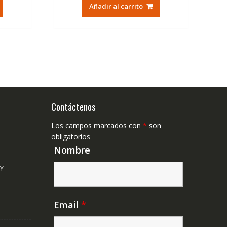
tual
original
actual
Añadir al carrito
era:
es:
,37€.
40,00€.
16,50€.
Contáctenos
Los campos marcados con
*
son
obligatorios
Nombre
Y
Email
*