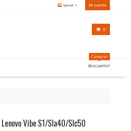
Mi cuenta
Spanish
▼
0
Comprar
descuento!
 Lenovo Vibe S1/Sla40/Slc50