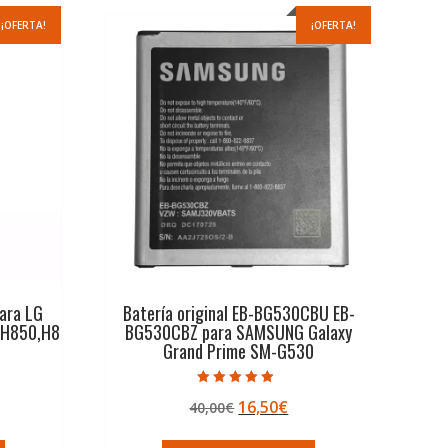
¡OFERTA!
¡OFERTA!
para LG
Batería original EB-BG530CBU EB-
,H850,H8
BG530CBZ para SAMSUNG Galaxy
Grand Prime SM-G530
Valorado con
El
El
16,50
€
40,00
€
5.00
de 5
ecio
precio
precio