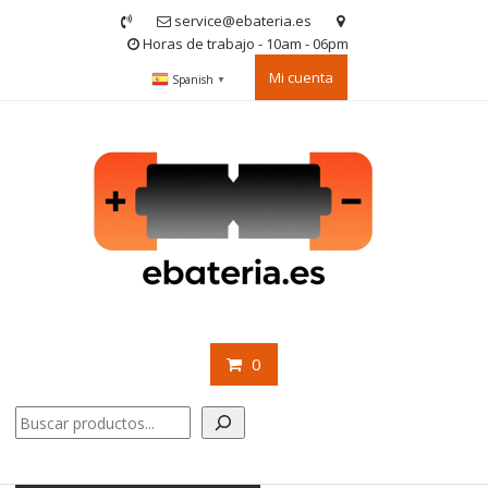
Saltar
service@ebateria.es
contenido
Horas de trabajo - 10am - 06pm
Mi cuenta
Spanish
▼
0
Buscar