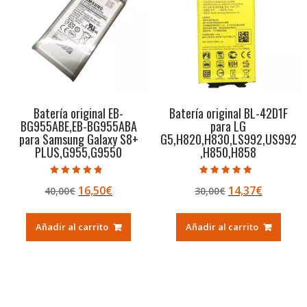
Batería original EB-
Batería original BL-42D1F
BG955ABE,EB-BG955ABA
para LG
para Samsung Galaxy S8+
G5,H820,H830,LS992,US992
PLUS,G955,G9550
,H850,H858
Valorado con
Valorado con
El
El
El
El
16,50
€
14,37
€
40,00
€
30,00
€
4.50
5.00
de 5
de 5
precio
precio
precio
precio
original
actual
original
actual
Añadir al carrito
Añadir al carrito
era:
es:
era:
es:
40,00€.
16,50€.
30,00€.
14,37€.