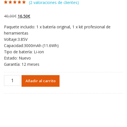
(
2
valoraciones de clientes)
Valorado con
2
5.00
de 5 en
base a
El
El
40,00
€
16,50
€
valoraciones de
clientes
precio
precio
Paquete incluido: 1 x batería original, 1 x kit profesional de
original
actual
herramientas
era:
es:
Voltaje:3.85V
40,00€.
16,50€.
Capacidad:3000mAh (11.6Wh)
Tipo de batería: Li-ion
Estado: Nuevo
Garantía: 12 meses
Batería
Añadir al carrito
original
BL-
T33
para
LG
Q6,G6mini,M700A,M700AN,M700DSK,M700N
cantidad