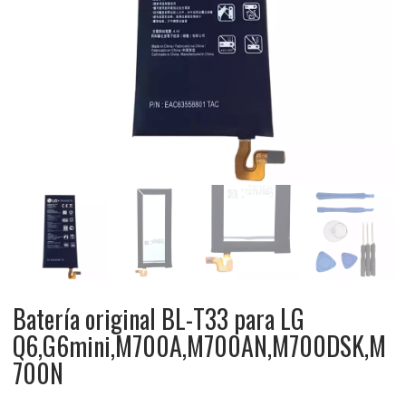
Batería original BL-T33 para LG
Q6,G6mini,M700A,M700AN,M700DSK,M
700N