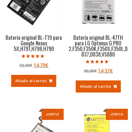
Batería original BL-T19 para
Batería original BL-47TH
Google Nexus
para LG Optimus G PRO
5X,H791,H798,H790
2,F350,F350K,F350S,F350L,D
837,D838,VS880
Valorado con
El
El
14,79
€
32,00
€
5.00
Valorado con
de 5
El
El
14,37
€
precio
precio
30,00
€
5.00
de 5
precio
precio
original
actual
Añadir al carrito
original
actual
era:
es:
Añadir al carrito
era:
es:
32,00€.
14,79€.
30,00€.
14,37€.
¡OFERTA!
¡OFERTA!