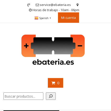
Saltar
service@ebateria.es
contenido
Horas de trabajo - 10am - 06pm
Mi cuenta
Spanish
▼
0
Buscar