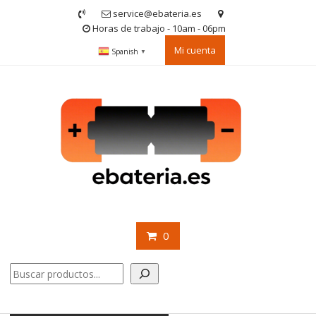
Saltar
service@ebateria.es
contenido
Horas de trabajo - 10am - 06pm
Mi cuenta
Spanish
▼
0
Buscar