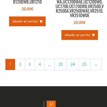
B120DWB,UB121D
WA,UC120DWAE,UC120DWD,
UC170D,UC170DWD,VR250D,V
20,00
€
R250DA,VR250DWAE,VR251D,
VR251DWDE
Añadir al carrito
20,00
€
Añadir al carrito
1
2
3
4
…
23
24
25
→
Search