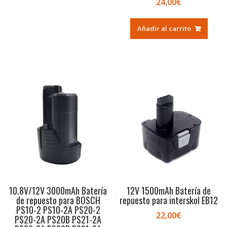
24,00
€
Añadir al carrito
10.8V/12V 3000mAh Batería
12V 1500mAh Batería de
de repuesto para BOSCH
repuesto para interskol EB12
PS10-2 PS10-2A PS20-2
22,00
€
PS20-2A PS20B PS21-2A