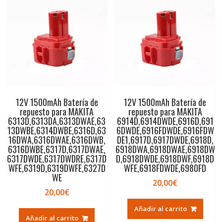
12V 1500mAh Batería de
12V 1500mAh Batería de
repuesto para MAKITA
repuesto para MAKITA
6313D,6313DA,6313DWAE,63
6914D,6914DWDE,6916D,691
13DWBE,6314DWBE,6316D,63
6DWDE,6916FDWDE,6916FDW
16DWA,6316DWAE,6316DWB,
DE1,6917D,6917DWDE,6918D,
6316DWBE,6317D,6317DWAE,
6918DWA,6918DWAE,6918DW
6317DWDE,6317DWDRE,6317D
D,6918DWDE,6918DWF,6918D
WFE,6319D,6319DWFE,6327D
WFE,6918FDWDE,6980FD
WE
20,00
€
20,00
€
Añadir al carrito
Añadir al carrito