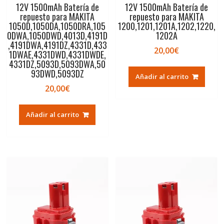
12V 1500mAh Batería de
12V 1500mAh Batería de
repuesto para MAKITA
repuesto para MAKITA
1050D,1050DA,1050DRA,105
1200,1201,1201A,1202,1220,
0DWA,1050DWD,4013D,4191D
1202A
,4191DWA,4191DZ,4331D,433
20,00
€
1DWAE,4331DWD,4331DWDE,
4331DZ,5093D,5093DWA,50
93DWD,5093DZ
Añadir al carrito
20,00
€
Añadir al carrito