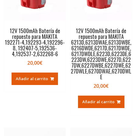
12V 1500mAh Batería de
12V 1500mAh Batería de
repuesto para MAKITA
repuesto para MAKITA
192271-4,192293-4,192296-
6213D,6213DWAE,6213DWBE,
8, 192407-5,192536-
6216DWDE,6217D,6217DWDE,
4,192537-2,632268-6
6217DWDLE,6223D,6223DE,6
223DW,6223DWE,6227D,622
20,00
€
7DW,6227DWBE,6227DWE,62
27DWLE,6270DWAE,6270DWL
E
Añadir al carrito
20,00
€
Añadir al carrito