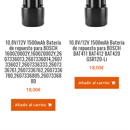
10.8V/12V 1500mAh Batería
10.8V/12V 1500mAh Batería
de repuesto para BOSCH
de repuesto para BOSCH
1600Z0002Y,1600Z0002Y,26
BAT411 BAT412 BAT420
07336013,2607336014,2607
GSR120-Li
336027,2607336333,26073
18,00
€
36761,2607336762,2607336
780,2607336805,26073368
80
Añadir al carrito
18,00
€
Añadir al carrito