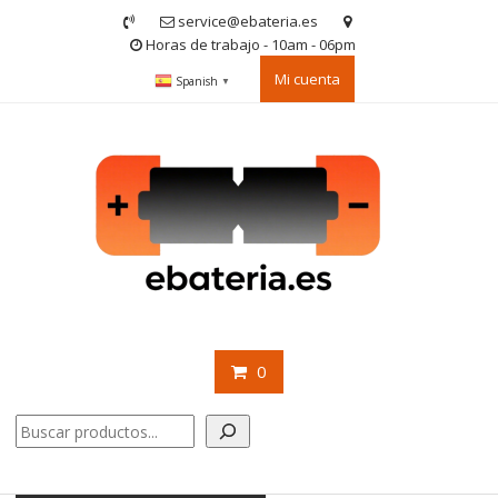
Saltar
service@ebateria.es
contenido
Horas de trabajo - 10am - 06pm
Mi cuenta
Spanish
▼
0
Buscar