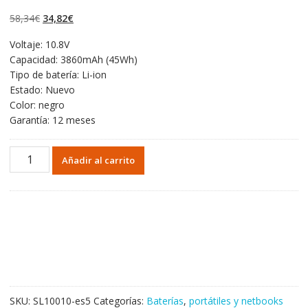
5.00
de 5 en
base a
El
El
58,34
€
34,82
€
valoraciones de
clientes
precio
precio
Voltaje: 10.8V
original
actual
Capacidad: 3860mAh (45Wh)
era:
es:
Tipo de batería: Li-ion
58,34€.
34,82€.
Estado: Nuevo
Color: negro
Garantía: 12 meses
Portátil
Añadir al carrito
batería
original
para
Toshiba
Satellite
Radius
15
P50W-
C
SKU:
SL10010-es5
Categorías:
Baterías
,
portátiles y netbooks
cantidad