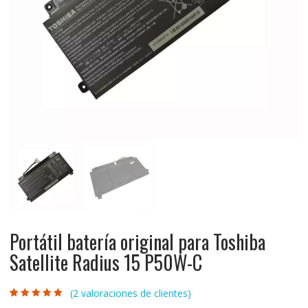
Portátil batería original para Toshiba
Satellite Radius 15 P50W-C
(
2
valoraciones de clientes)
Valorado con
2