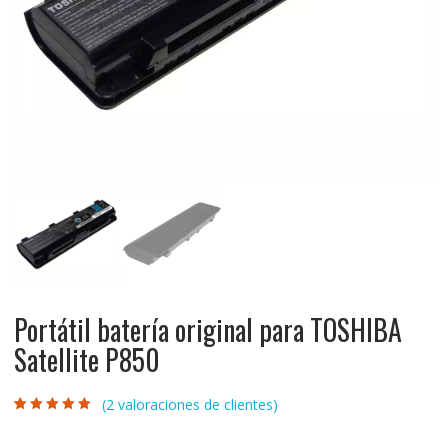
Portátil batería original para TOSHIBA
Satellite P850
(
2
valoraciones de clientes)
Valorado con
2
4.50
de 5 en
base a