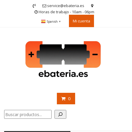
Saltar
service@ebateria.es
contenido
Horas de trabajo - 10am - 06pm
Mi cuenta
Spanish
▼
0
Buscar