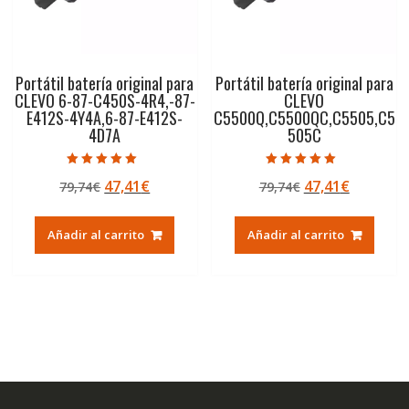
Portátil batería original para
Portátil batería original para
CLEVO 6-87-C450S-4R4,-87-
CLEVO
E412S-4Y4A,6-87-E412S-
C5500Q,C5500QC,C5505,C5
4D7A
505C
Valorado con
Valorado con
El
El
El
El
47,41
€
47,41
€
79,74
€
79,74
€
5.00
5.00
de 5
de 5
precio
precio
precio
precio
original
actual
original
actual
Añadir al carrito
Añadir al carrito
era:
es:
era:
es:
79,74€.
47,41€.
79,74€.
47,41€.