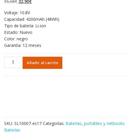
El
El
55,08
€
32,90
€
valoraciones
de clientes
precio
precio
Voltaje: 10.8V
original
actual
Capacidad: 4200mAh (48Wh)
era:
es:
Tipo de batería: Li-ion
55,08€.
32,90€.
Estado: Nuevo
Color: negro
Garantía: 12 meses
Portátil
Añadir al carrito
batería
original
para
TOSHIBA
Satellite
P850
cantidad
SKU:
SL10007-es17
Categorías:
Baterías
,
portátiles y netbooks
Baterías