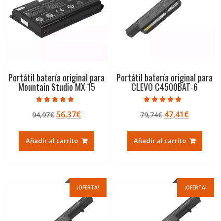
Portátil batería original para
Portátil batería original para
Mountain Studio MX 15
CLEVO C4500BAT-6
Valorado con
Valorado con
El
El
El
El
56,37
€
47,41
€
94,97
€
79,74
€
5.00
5.00
de 5
de 5
precio
precio
precio
precio
original
actual
original
actual
Añadir al carrito
Añadir al carrito
era:
es:
era:
es:
94,97€.
56,37€.
79,74€.
47,41€.
¡OFERTA!
¡OFERTA!