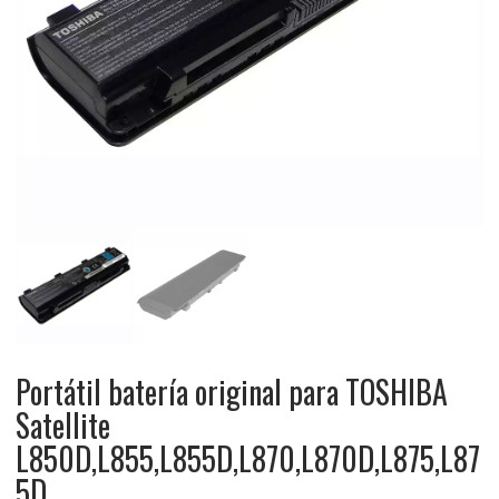
Portátil batería original para TOSHIBA
Satellite
L850D,L855,L855D,L870,L870D,L875,L87
5D