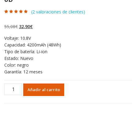
(
2
valoraciones de clientes)
Valorado con
2
4.50
de 5 en
base a
El
El
55,08
€
32,90
€
valoraciones
de clientes
precio
precio
Voltaje: 10.8V
original
actual
Capacidad: 4200mAh (48Wh)
era:
es:
Tipo de batería: Li-ion
55,08€.
32,90€.
Estado: Nuevo
Color: negro
Garantía: 12 meses
Portátil
Añadir al carrito
batería
original
para
TOSHIBA
Satellite
L850D,L855,L855D,L870,L870D,L875,L875D
cantidad