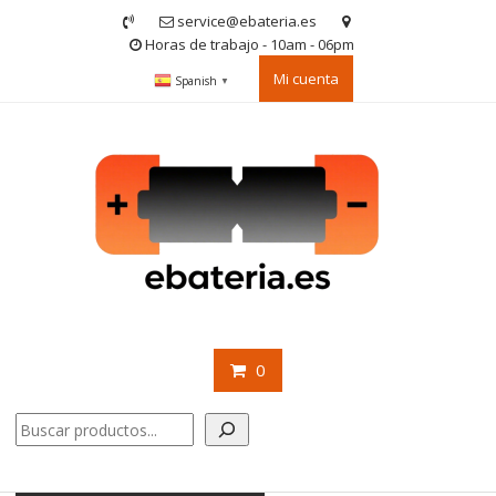
Saltar
service@ebateria.es
contenido
Horas de trabajo - 10am - 06pm
Mi cuenta
Spanish
▼
0
Buscar