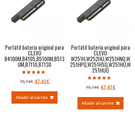
Portátil batería original para
Portátil batería original para
CLEVO
CLEVO
B4100M,B4105,B5100M,B513
W251H,W252HU,W251HNQ,W
0M,B7110,B7130
251HPQ,W251HSQ,W251HU,W
251HUQ
Valorado con
El
El
47,41
€
79,74
€
5.00
Valorado con
de 5
El
El
47,41
€
precio
precio
79,74
€
5.00
de 5
precio
precio
original
actual
Añadir al carrito
original
actual
era:
es:
Añadir al carrito
era:
es:
79,74€.
47,41€.
79,74€.
47,41€.