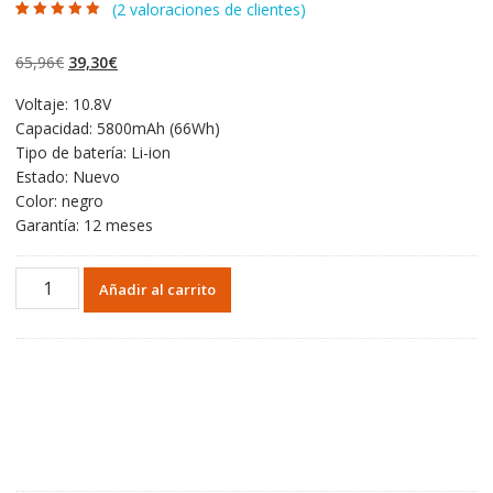
(
2
valoraciones de clientes)
Valorado con
2
4.50
de 5 en
base a
El
El
65,96
€
39,30
€
valoraciones
de clientes
precio
precio
Voltaje: 10.8V
original
actual
Capacidad: 5800mAh (66Wh)
era:
es:
Tipo de batería: Li-ion
65,96€.
39,30€.
Estado: Nuevo
Color: negro
Garantía: 12 meses
Portátil
Añadir al carrito
batería
original
para
TOSHIBA
PA5163U-
1BRS,PA5161U-
1BRS,PA5174U-
1BRS