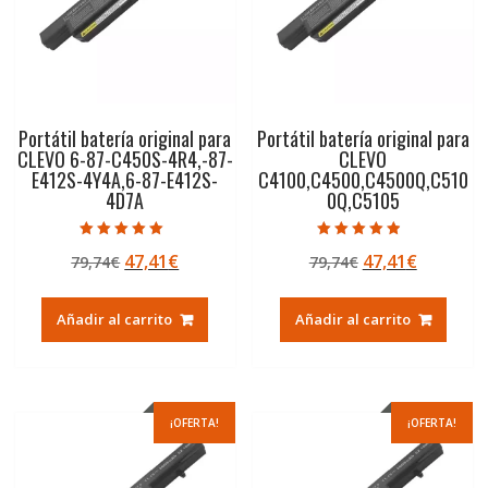
Portátil batería original para
Portátil batería original para
CLEVO 6-87-C450S-4R4,-87-
CLEVO
E412S-4Y4A,6-87-E412S-
C4100,C4500,C4500Q,C510
4D7A
0Q,C5105
Valorado con
Valorado con
El
El
El
El
47,41
€
47,41
€
79,74
€
79,74
€
5.00
4.50
de 5
de 5
precio
precio
precio
precio
original
actual
original
actual
Añadir al carrito
Añadir al carrito
era:
es:
era:
es:
79,74€.
47,41€.
79,74€.
47,41€.
¡OFERTA!
¡OFERTA!