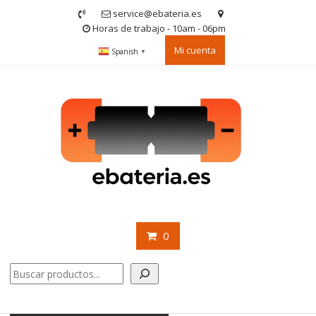
Saltar
service@ebateria.es
contenido
Horas de trabajo - 10am - 06pm
Mi cuenta
Spanish
▼
0
Buscar