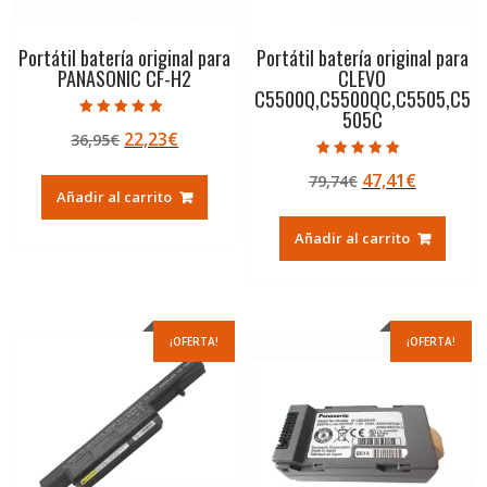
Portátil batería original para
Portátil batería original para
PANASONIC CF-H2
CLEVO
C5500Q,C5500QC,C5505,C5
505C
Valorado con
El
El
22,23
€
36,95
€
5.00
de 5
precio
precio
Valorado con
El
El
47,41
€
79,74
€
5.00
original
actual
de 5
Añadir al carrito
precio
precio
era:
es:
original
actual
36,95€.
22,23€.
Añadir al carrito
era:
es:
79,74€.
47,41€.
¡OFERTA!
¡OFERTA!