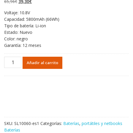
El
El
65,96
€
39,30
€
valoraciones de
clientes
precio
precio
Voltaje: 10.8V
original
actual
Capacidad: 5800mAh (66Wh)
era:
es:
Tipo de batería: Li-ion
65,96€.
39,30€.
Estado: Nuevo
Color: negro
Garantía: 12 meses
Portátil
Añadir al carrito
batería
original
para
TOSHIBA
PA5162U-
1BRS
cantidad
SKU:
SL10060-es1
Categorías:
Baterías
,
portátiles y netbooks
Baterías