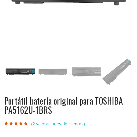
Portátil batería original para TOSHIBA
PA5162U-1BRS
(
2
valoraciones de clientes)
Valorado con
2
5.00
de 5 en
base a