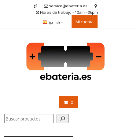
Saltar
service@ebateria.es
contenido
Horas de trabajo - 10am - 06pm
Mi cuenta
Spanish
▼
0
Buscar