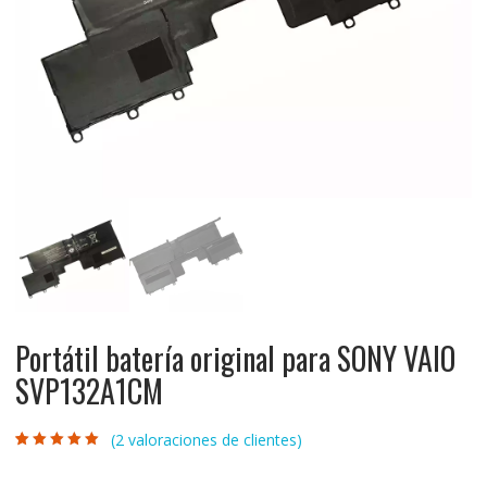
Portátil batería original para SONY VAIO
SVP132A1CM
(
2
valoraciones de clientes)
Valorado con
2
5.00
de 5 en
base a