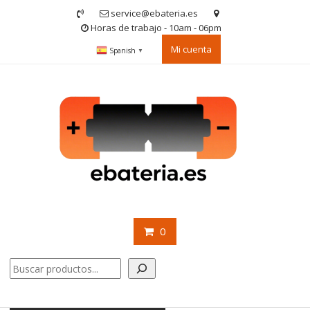
Saltar
service@ebateria.es
contenido
Horas de trabajo - 10am - 06pm
Mi cuenta
Spanish
▼
0
Buscar