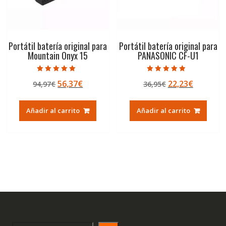
Portátil batería original para
Portátil batería original para
Mountain Onyx 15
PANASONIC CF-U1
Valorado con
Valorado con
El
El
El
El
56,37
€
22,23
€
94,97
€
36,95
€
5.00
5.00
de 5
de 5
precio
precio
precio
precio
original
actual
original
actual
Añadir al carrito
Añadir al carrito
era:
es:
era:
es:
94,97€.
56,37€.
36,95€.
22,23€.