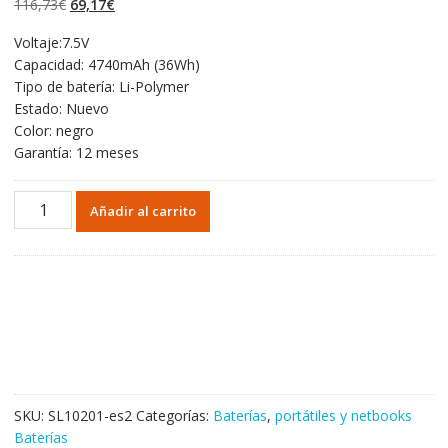
El
El
116,73
€
69,17
€
valoraciones de
clientes
precio
precio
Voltaje:7.5V
original
actual
Capacidad: 4740mAh (36Wh)
era:
es:
Tipo de batería: Li-Polymer
116,73€.
69,17€.
Estado: Nuevo
Color: negro
Garantía: 12 meses
Portátil
Añadir al carrito
batería
original
para
SONY
VAIO
SVP132A1CM
cantidad
SKU:
SL10201-es2
Categorías:
Baterías
,
portátiles y netbooks
Baterías