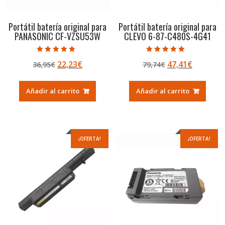
Portátil batería original para
Portátil batería original para
PANASONIC CF-VZSU53W
CLEVO 6-87-C480S-4G41
Valorado con
Valorado con
El
El
El
El
22,23
€
47,41
€
36,95
€
79,74
€
5.00
4.50
de 5
de 5
precio
precio
precio
precio
original
actual
original
actual
Añadir al carrito
Añadir al carrito
era:
es:
era:
es:
36,95€.
22,23€.
79,74€.
47,41€.
¡OFERTA!
¡OFERTA!