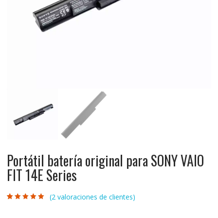
Portátil batería original para SONY VAIO
FIT 14E Series
(
2
valoraciones de clientes)
Valorado con
2
5.00
de 5 en
base a