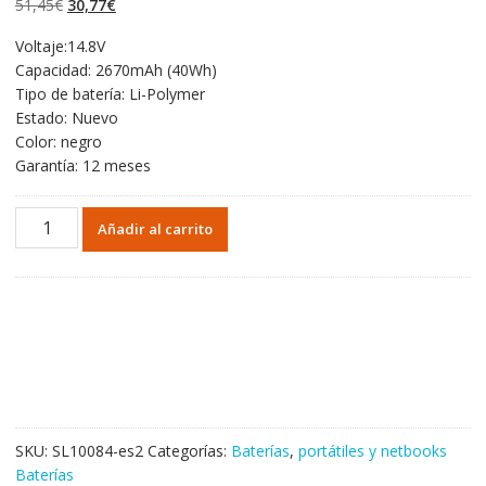
El
El
51,45
€
30,77
€
valoraciones de
clientes
precio
precio
Voltaje:14.8V
original
actual
Capacidad: 2670mAh (40Wh)
era:
es:
Tipo de batería: Li-Polymer
51,45€.
30,77€.
Estado: Nuevo
Color: negro
Garantía: 12 meses
Portátil
Añadir al carrito
batería
original
para
SONY
VAIO
FIT
14E
Series
cantidad
SKU:
SL10084-es2
Categorías:
Baterías
,
portátiles y netbooks
Baterías