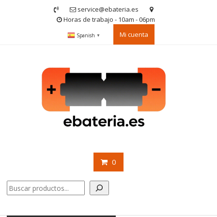
Saltar
service@ebateria.es
contenido
Horas de trabajo - 10am - 06pm
Mi cuenta
Spanish
▼
0
Buscar