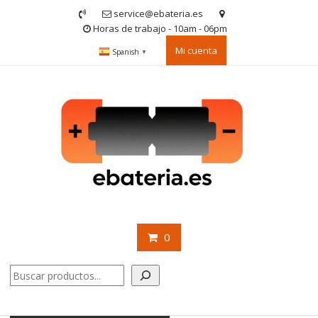
Saltar
service@ebateria.es
contenido
Horas de trabajo - 10am - 06pm
Mi cuenta
Spanish
▼
0
Buscar