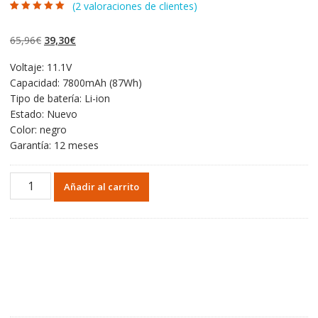
(
2
valoraciones de clientes)
Valorado con
2
5.00
de 5 en
base a
El
El
65,96
€
39,30
€
valoraciones de
clientes
precio
precio
Voltaje: 11.1V
original
actual
Capacidad: 7800mAh (87Wh)
era:
es:
Tipo de batería: Li-ion
65,96€.
39,30€.
Estado: Nuevo
Color: negro
Garantía: 12 meses
Portátil
Añadir al carrito
batería
original
para
MSI
GX660,GX660D,GX660R,GX680,GX680H
cantidad