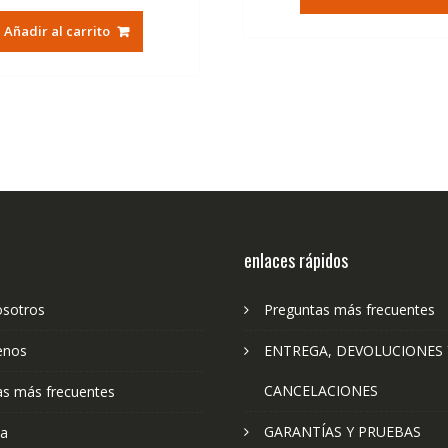
era:
es:
original
actual
94,97€.
56
Añadir al carrito
era:
es:
79,74€.
47,41€.
enlaces rápidos
osotros
Preguntas más frecuentes
enos
ENTREGA, DEVOLUCIONES 
CANCELACIONES
as más frecuentes
GARANTÍAS Y PRUEBAS
ta