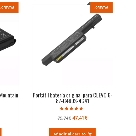
¡OFERTA!
¡OFERTA!
 Mountain
Portátil batería original para CLEVO 6-
87-C480S-4G41
Valorado con
El
El
47,41
€
79,74
€
4.50
de 5
ecio
precio
precio
tual
original
actual
Añadir al carrito