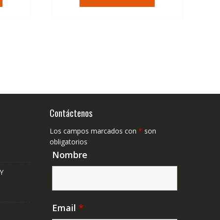
era:
es:
,37€.
79,74€.
47,41€.
Contáctenos
Los campos marcados con
*
son
obligatorios
Nombre
Y
Email
*