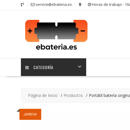
Saltar
service@ebateria.es
Horas de trabajo - 1
contenido
CATEGORÍA
Página de Inicio
Productos
Portátil batería origi
¡OFERTA!