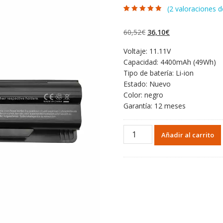
(
2
valoraciones de
Valorado con
2
4.50
de 5 en
base a
El
El
60,52
€
36,10
€
valoraciones
de clientes
precio
precio
Voltaje: 11.11V
original
actual
Capacidad: 4400mAh (49Wh)
era:
es:
Tipo de batería: Li-ion
60,52€.
36,10€.
Estado: Nuevo
Color: negro
Garantía: 12 meses
Portátil
Añadir al carrito
batería
original
para
MSI
GE60
2PE
cantidad