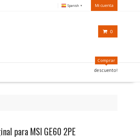
Mi cuenta
Spanish
▼
0
Comprar
descuento!
iginal para MSI GE60 2PE