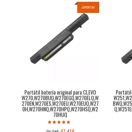
¡OFERTA!
Portátil batería original para CLEVO
Portátil
W270,W270BUQ,W270EGQ,W270ELQ,W
W251,W2
270EN,W270ES,W270EU,W270EUQ,W27
BWQ,W25
0H,W270HNQ,W270HPQ,W270HSQ,W2
Q,W251E
70HUQ
Valorado con
El
El
47,41
€
79,74
€
5.00