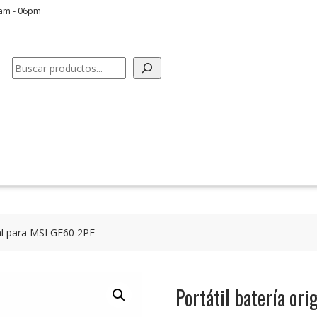
0am - 06pm
Buscar
nal para MSI GE60 2PE
Portátil batería or