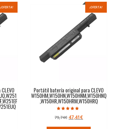
¡OFERTA!
¡OFERTA!
ra CLEVO
Portátil batería original para CLEVO
UQ,W251
W150HM,W150HN,W150HNM,W150HNQ
F,W251EF
,W150HR,W150HRM,W150HRQ
W251EUQ
Valorado con
El
El
47,41
€
79,74
€
5.00
de 5
precio
precio
ecio