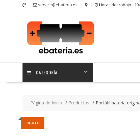
Saltar
service@ebateria.es
Horas de trabajo - 1
contenido
CATEGORÍA
Página de Inicio
Productos
Portátil batería orig
¡OFERTA!