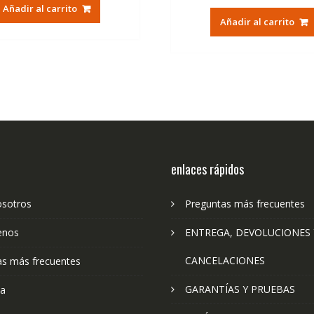
original
actual
Añadir al carrito
original
ac
era:
es:
Añadir al carrito
era:
es:
79,74€.
47,41€.
79,74€.
47
enlaces rápidos
osotros
Preguntas más frecuentes
enos
ENTREGA, DEVOLUCIONES 
CANCELACIONES
as más frecuentes
GARANTÍAS Y PRUEBAS
ta