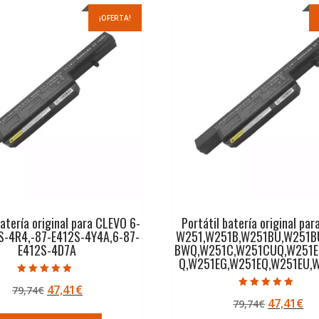
¡OFERTA!
batería original para CLEVO 6-
Portátil batería original pa
-4R4,-87-E412S-4Y4A,6-87-
W251,W251B,W251BU,W251B
E412S-4D7A
BWQ,W251C,W251CUQ,W251E
Q,W251EG,W251EQ,W251EU,
Valorado con
El
El
47,41
€
79,74
€
5.00
Valorado con
de 5
El
El
47,41
€
precio
precio
79,74
€
5.00
de 5
precio
pr