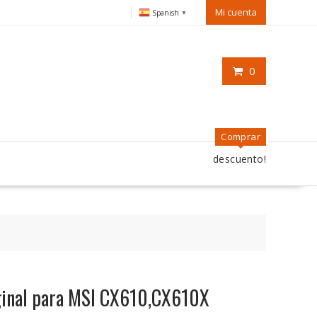
Mi cuenta
Spanish
▼
0
Comprar
descuento!
riginal para MSI CX610,CX610X