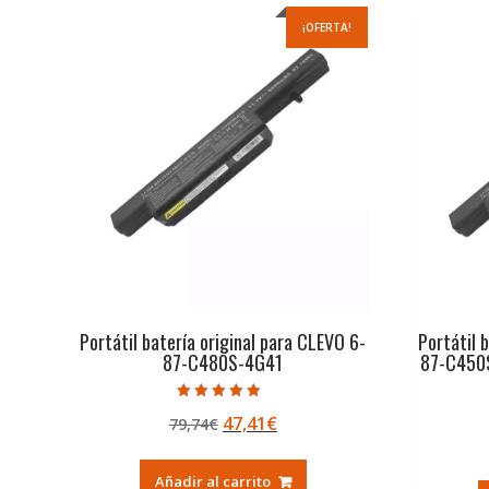
¡OFERTA!
Portátil batería original para CLEVO 6-
Portátil 
87-C480S-4G41
87-C450S
Valorado con
El
El
47,41
€
79,74
€
4.50
de 5
precio
precio
original
actual
Añadir al carrito