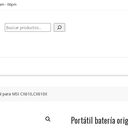
0am - 06pm
Buscar
inal para MSI CX610,CX610X
Portátil batería o