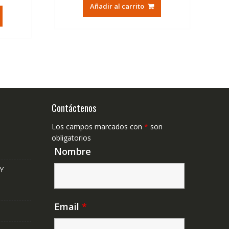
original
actual
Añadir al carrito
tual
era:
es:
79,74€.
47,41€.
,41€.
Contáctenos
Los campos marcados con
*
son
obligatorios
Nombre
Y
Email
*