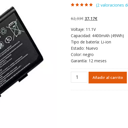
(
2
valoraciones de
Valorado con
2
5.00
de 5 en
base a
El
El
62,33
€
37,17
€
valoraciones de
clientes
precio
precio
Voltaje: 11.1V
original
actual
Capacidad: 4400mAh (49Wh)
era:
es:
Tipo de batería: Li-ion
62,33€.
37,17€.
Estado: Nuevo
Color: negro
Garantía: 12 meses
Portátil
Añadir al carrito
batería
original
para
MSI
CX610,CX610X
cantidad