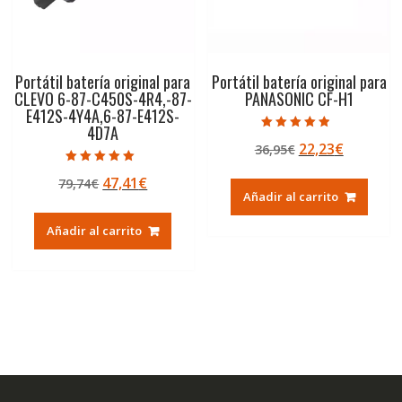
Portátil batería original para
Portátil batería original para
CLEVO 6-87-C450S-4R4,-87-
PANASONIC CF-H1
E412S-4Y4A,6-87-E412S-
4D7A
Valorado con
El
El
22,23
€
36,95
€
4.50
de 5
precio
precio
Valorado con
El
El
47,41
€
79,74
€
5.00
original
actual
de 5
Añadir al carrito
precio
precio
era:
es:
original
actual
36,95€.
22,23€.
Añadir al carrito
era:
es:
79,74€.
47,41€.