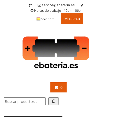
Saltar
service@ebateria.es
contenido
Horas de trabajo - 10am - 06pm
Mi cuenta
Spanish
▼
0
Buscar