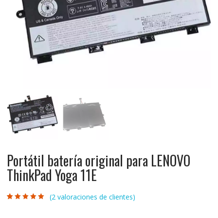
Portátil batería original para LENOVO
ThinkPad Yoga 11E
(
2
valoraciones de clientes)
Valorado con
2
5.00
de 5 en
base a