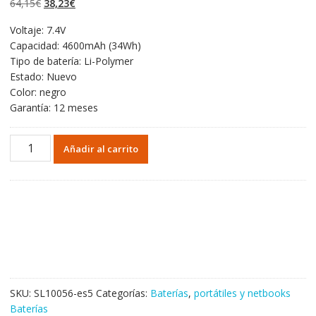
El
El
64,15
€
38,23
€
valoraciones de
clientes
precio
precio
Voltaje: 7.4V
original
actual
Capacidad: 4600mAh (34Wh)
era:
es:
Tipo de batería: Li-Polymer
64,15€.
38,23€.
Estado: Nuevo
Color: negro
Garantía: 12 meses
Portátil
Añadir al carrito
batería
original
para
LENOVO
ThinkPad
Yoga
11E
cantidad
SKU:
SL10056-es5
Categorías:
Baterías
,
portátiles y netbooks
Baterías