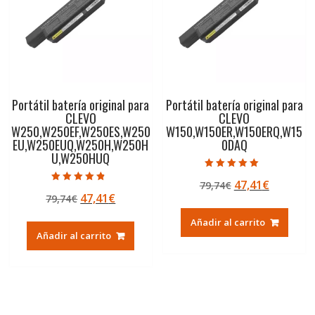
Portátil batería original para
Portátil batería original para
CLEVO
CLEVO
W250,W250EF,W250ES,W250
W150,W150ER,W150ERQ,W15
EU,W250EUQ,W250H,W250H
0DAQ
U,W250HUQ
Valorado con
El
El
47,41
€
79,74
€
5.00
Valorado con
de 5
El
El
47,41
€
79,74
€
precio
precio
4.50
de 5
precio
precio
original
actual
Añadir al carrito
original
actual
era:
es:
Añadir al carrito
era:
es:
79,74€.
47,41€.
79,74€.
47,41€.