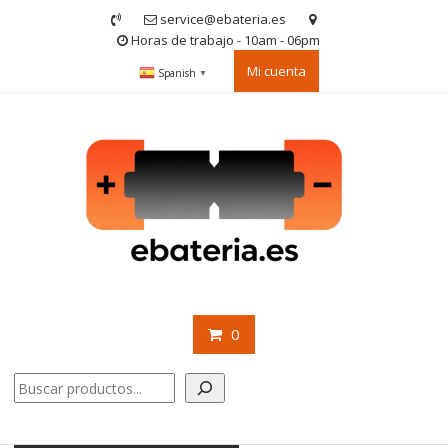
Saltar
service@ebateria.es
contenido
Horas de trabajo - 10am - 06pm
Mi cuenta
Spanish
▼
0
Buscar