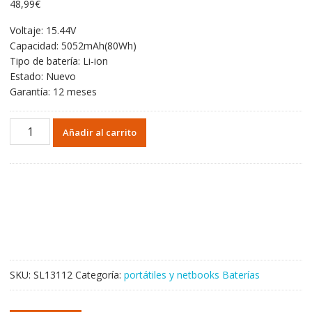
48,99
€
Voltaje: 15.44V
Capacidad: 5052mAh(80Wh)
Tipo de batería: Li-ion
Estado: Nuevo
Garantía: 12 meses
Portátil
Añadir al carrito
batería
original
para
LENOVO
L23M4PK5
L23B4PK5
L23X4PK5
L23C4PK5
L23D4PK5
SKU:
SL13112
Categoría:
portátiles y netbooks Baterías
cantidad