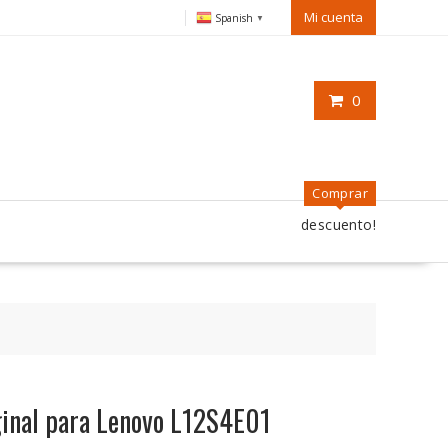
Mi cuenta
Spanish
▼
0
Comprar
descuento!
iginal para Lenovo L12S4E01