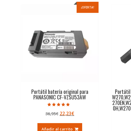
¡OFERTA!
Portátil batería original para
Portátil
PANASONIC CF-VZSU53AW
W270,W2
270EN,W
0H,W27
Valorado con
El
El
22,23
€
36,95
€
4.50
de 5
precio
precio
original
actual
Añadir al carrito