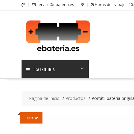
Saltar
service@ebateria.es
Horas de trabajo - 1
contenido
CATEGORÍA
Página de Inicio
Productos
Portátil batería orig
¡OFERTA!