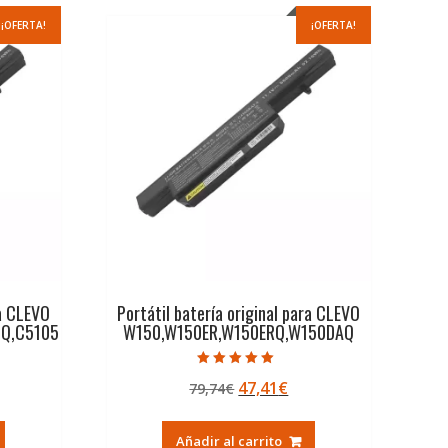
¡OFERTA!
¡OFERTA!
ra CLEVO
Portátil batería original para CLEVO
Q,C5105
W150,W150ER,W150ERQ,W150DAQ
Valorado con
El
El
47,41
€
79,74
€
5.00
de 5
ecio
precio
precio
tual
original
actual
Añadir al carrito