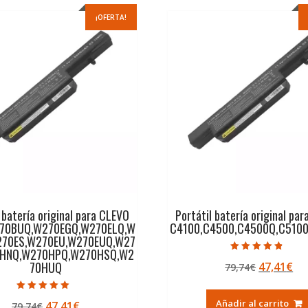
¡OFERTA!
 batería original para CLEVO
Portátil batería original pa
70BUQ,W270EGQ,W270ELQ,W
C4100,C4500,C4500Q,C5100
270ES,W270EU,W270EUQ,W27
0HNQ,W270HPQ,W270HSQ,W2
Valorado con
70HUQ
El
El
47,41
€
79,74
€
4.50
de 5
precio
pr
original
ac
Valorado con
Añadir al carrito
El
El
47,41
€
79,74
€
5.00