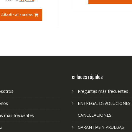
era:
es:
de 5
precio
precio
79,74€.
47
original
actual
Añadir al carrito
era:
es:
79,74€.
47,41€.
enlaces rápidos
osotros
Preguntas más frecuentes
enos
ENTREGA, DEVOLUCIONES 
CANCELACIONES
as más frecuentes
GARANTÍAS Y PRUEBAS
ta