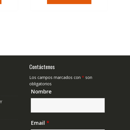
era:
es:
,41€.
79,74€.
47,41€.
Contáctenos
Los campos marcados con
*
son
obligatorios
Nombre
Y
Email
*