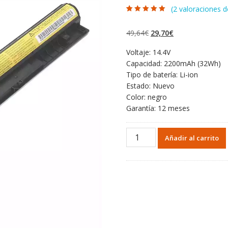
(
2
valoraciones de
Valorado con
2
5.00
de 5 en
base a
El
El
49,64
€
29,70
€
valoraciones de
clientes
precio
precio
Voltaje: 14.4V
original
actual
Capacidad: 2200mAh (32Wh)
era:
es:
Tipo de batería: Li-ion
49,64€.
29,70€.
Estado: Nuevo
Color: negro
Garantía: 12 meses
Portátil
Añadir al carrito
batería
original
para
Lenovo
L12S4E01
cantidad