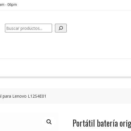
0am - 06pm
Buscar
inal para Lenovo L12S4E01
Portátil batería or