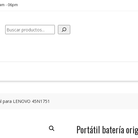
0am - 06pm
Buscar
inal para LENOVO 45N1751
Portátil batería or