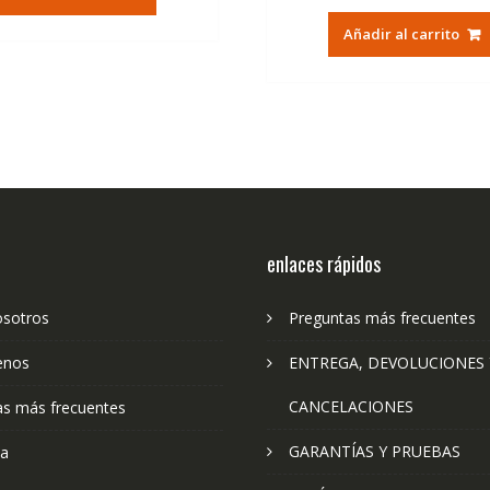
era:
es:
original
ac
79,74€.
47,41€.
Añadir al carrito
era:
es:
79,74€.
47
enlaces rápidos
osotros
Preguntas más frecuentes
enos
ENTREGA, DEVOLUCIONES 
CANCELACIONES
as más frecuentes
GARANTÍAS Y PRUEBAS
ta