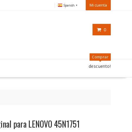
Mi cuenta
Spanish
▼
0
Comprar
descuento!
iginal para LENOVO 45N1751