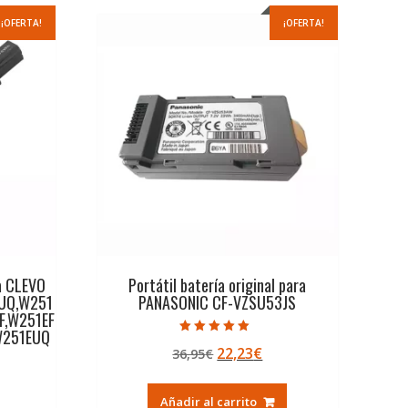
¡OFERTA!
¡OFERTA!
ra CLEVO
Portátil batería original para
UQ,W251
PANASONIC CF-VZSU53JS
F,W251EF
W251EUQ
Valorado con
El
El
22,23
€
36,95
€
5.00
de 5
precio
precio
original
actual
Añadir al carrito
ecio