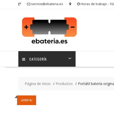
Saltar
service@ebateria.es
Horas de trabajo - 1
contenido
CATEGORÍA
Página de Inicio
Productos
Portátil batería orig
¡OFERTA!