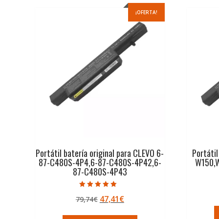
¡OFERTA!
Portátil batería original para CLEVO 6-
Portátil
87-C480S-4P4,6-87-C480S-4P42,6-
W150,
87-C480S-4P43
Valorado con
El
El
47,41
€
79,74
€
5.00
de 5
precio
precio