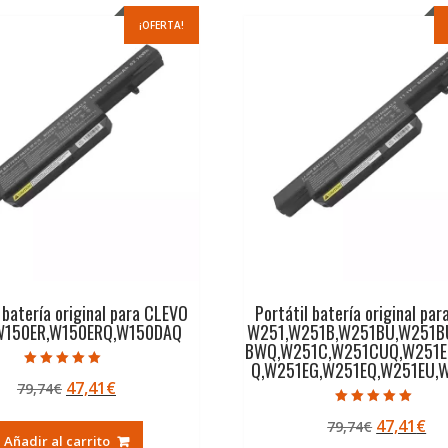
¡OFERTA!
 batería original para CLEVO
Portátil batería original pa
W150ER,W150ERQ,W150DAQ
W251,W251B,W251BU,W251B
BWQ,W251C,W251CUQ,W251E
Q,W251EG,W251EQ,W251EU,
Valorado con
El
El
47,41
€
79,74
€
5.00
de 5
precio
precio
Valorado con
El
El
47,41
€
79,74
€
5.00
original
actual
de 5
Añadir al carrito
precio
pr