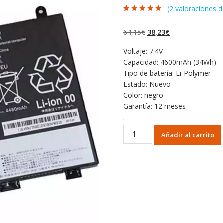
(
2
valoraciones de
Valorado con
2
5.00
de 5 en
base a
El
El
64,15
€
38,23
€
valoraciones de
clientes
precio
precio
Voltaje: 7.4V
original
actual
Capacidad: 4600mAh (34Wh)
era:
es:
Tipo de batería: Li-Polymer
64,15€.
38,23€.
Estado: Nuevo
Color: negro
Garantía: 12 meses
Portátil
Añadir al carrito
batería
original
para
LENOVO
45N1751
cantidad