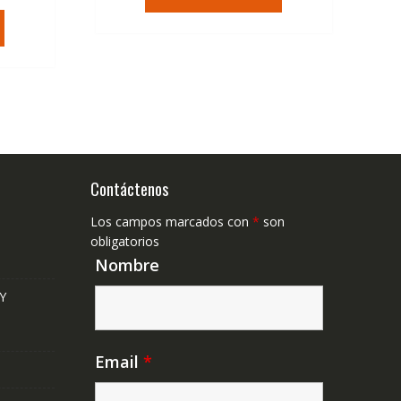
era:
es:
tual
36,95€.
22,23€.
,41€.
Contáctenos
Los campos marcados con
*
son
obligatorios
Nombre
Y
Email
*