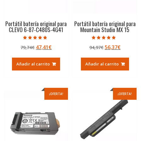
Portátil batería original para
Portátil batería original para
CLEVO 6-87-C480S-4G41
Mountain Studio MX 15
Valorado con
Valorado con
El
El
El
El
47,41
€
56,37
€
79,74
€
94,97
€
4.50
5.00
de 5
de 5
precio
precio
precio
precio
original
actual
original
actual
Añadir al carrito
Añadir al carrito
era:
es:
era:
es:
79,74€.
47,41€.
94,97€.
56,37€.
¡OFERTA!
¡OFERTA!