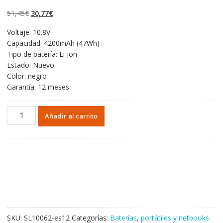
5.00
de 5 en
base a
El
El
51,45
€
30,77
€
valoraciones de
clientes
precio
precio
Voltaje: 10.8V
original
actual
Capacidad: 4200mAh (47Wh)
era:
es:
Tipo de batería: Li-ion
51,45€.
30,77€.
Estado: Nuevo
Color: negro
Garantía: 12 meses
Portátil
Añadir al carrito
batería
original
para
HP
Pavilion
14
series
model
PI06
SKU:
SL10062-es12
Categorías:
Baterías
,
portátiles y netbooks
cantidad