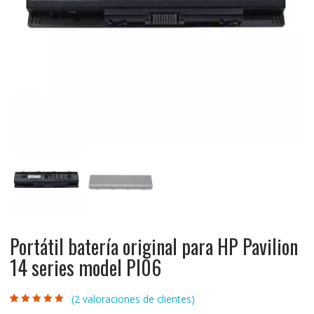
Portátil batería original para HP Pavilion
14 series model PI06
(
2
valoraciones de clientes)
Valorado con
2