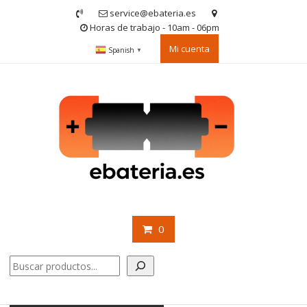
Saltar
service@ebateria.es
contenido
Horas de trabajo - 10am - 06pm
Mi cuenta
Spanish
▼
0
Buscar