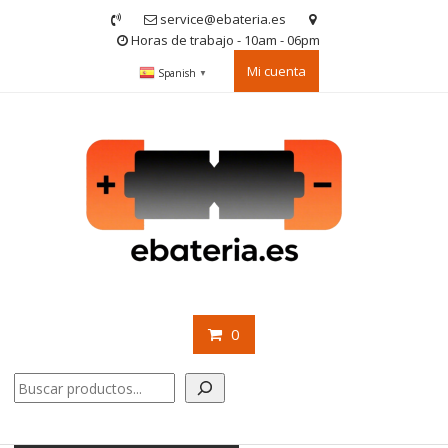
Saltar
service@ebateria.es
contenido
Horas de trabajo - 10am - 06pm
Mi cuenta
Spanish
▼
0
Buscar