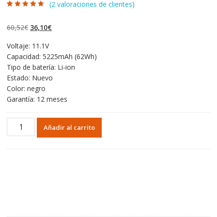
(
2
valoraciones de clientes)
Valorado con
2
5.00
de 5 en
base a
El
El
60,52
€
36,10
€
valoraciones de
clientes
precio
precio
Voltaje: 11.1V
original
actual
Capacidad: 5225mAh (62Wh)
era:
es:
Tipo de batería: Li-ion
60,52€.
36,10€.
Estado: Nuevo
Color: negro
Garantía: 12 meses
Portátil
Añadir al carrito
batería
original
para
HP
Pavilion 14 E Series (14-
eXXX)
(model
PI06)