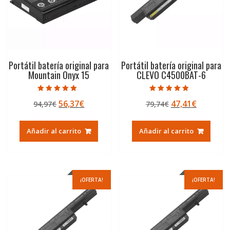
Portátil batería original para
Portátil batería original para
Mountain Onyx 15
CLEVO C4500BAT-6
Valorado con
Valorado con
El
El
El
El
56,37
€
47,41
€
94,97
€
79,74
€
5.00
5.00
de 5
de 5
precio
precio
precio
precio
original
actual
original
actual
Añadir al carrito
Añadir al carrito
era:
es:
era:
es:
94,97€.
56,37€.
79,74€.
47,41€.
¡OFERTA!
¡OFERTA!