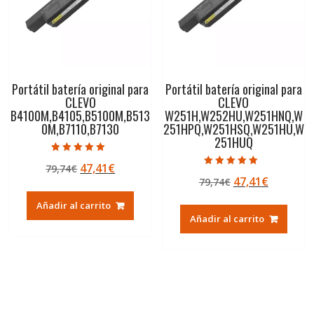
Portátil batería original para
Portátil batería original para
CLEVO
CLEVO
B4100M,B4105,B5100M,B513
W251H,W252HU,W251HNQ,W
0M,B7110,B7130
251HPQ,W251HSQ,W251HU,W
251HUQ
Valorado con
El
El
47,41
€
79,74
€
5.00
Valorado con
de 5
El
El
47,41
€
precio
precio
79,74
€
5.00
de 5
precio
precio
original
actual
Añadir al carrito
original
actual
era:
es:
Añadir al carrito
era:
es:
79,74€.
47,41€.
79,74€.
47,41€.