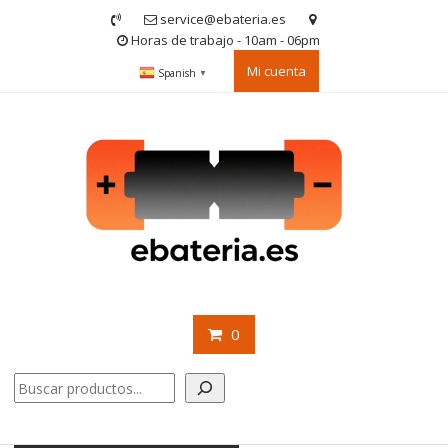
Saltar
service@ebateria.es
contenido
Horas de trabajo - 10am - 06pm
Mi cuenta
Spanish
▼
0
Buscar