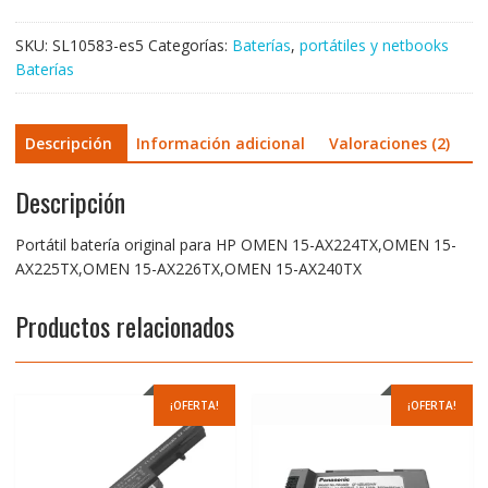
15-
AX225TX,OMEN
SKU:
SL10583-es5
Categorías:
Baterías
,
portátiles y netbooks
15-
Baterías
AX226TX,OMEN
15-
AX240TX
Descripción
Información adicional
Valoraciones (2)
cantidad
Descripción
Portátil batería original para HP OMEN 15-AX224TX,OMEN 15-
AX225TX,OMEN 15-AX226TX,OMEN 15-AX240TX
Productos relacionados
¡OFERTA!
¡OFERTA!