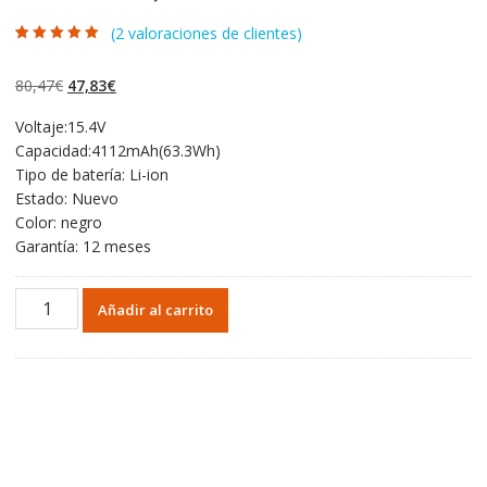
(
2
valoraciones de clientes)
Valorado con
2
5.00
de 5 en
base a
El
El
80,47
€
47,83
€
valoraciones de
clientes
precio
precio
Voltaje:15.4V
original
actual
Capacidad:4112mAh(63.3Wh)
era:
es:
Tipo de batería: Li-ion
80,47€.
47,83€.
Estado: Nuevo
Color: negro
Garantía: 12 meses
Portátil
Añadir al carrito
batería
original
para
HP
OMEN
15-
AX224TX,OMEN