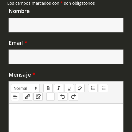
Los campos marcados con
*
son obligatorios
Nombre
Email
*
Mensaje
*