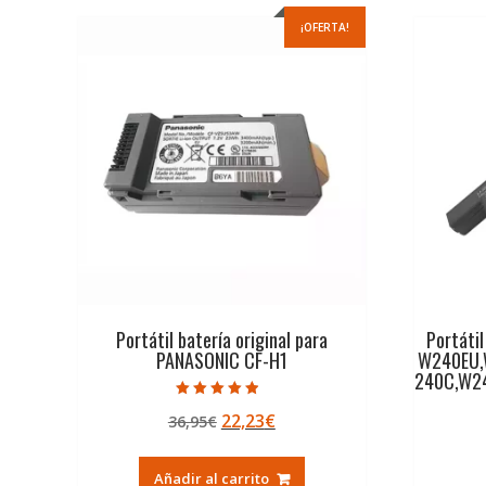
¡OFERTA!
Portátil batería original para
Portátil
PANASONIC CF-H1
W240EU,
240C,W2
Valorado con
El
El
22,23
€
36,95
€
4.50
de 5
precio
precio
original
actual
Añadir al carrito