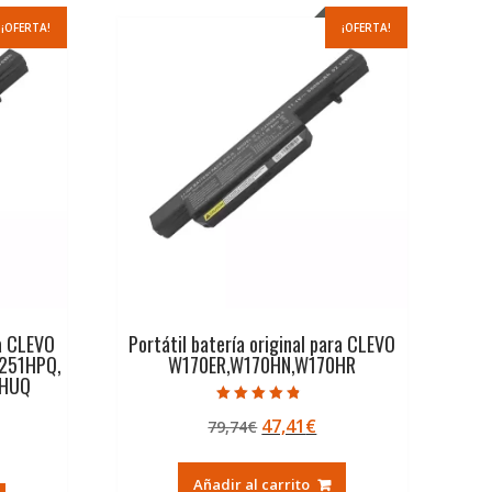
¡OFERTA!
¡OFERTA!
ra CLEVO
Portátil batería original para CLEVO
251HPQ,
W170ER,W170HN,W170HR
1HUQ
Valorado con
El
El
47,41
€
79,74
€
4.50
de 5
precio
precio
ecio
original
actual
Añadir al carrito