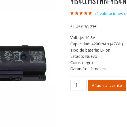
YB4O,HSTNN-YB4N
(
2
valoraciones de
Valorado con
2
5.00
de 5 en
base a
El
El
51,45
€
30,77
€
valoraciones de
clientes
precio
precio
Voltaje: 10.8V
original
actual
Capacidad: 4200mAh (47Wh)
era:
es:
Tipo de batería: Li-ion
51,45€.
30,77€.
Estado: Nuevo
Color: negro
Garantía: 12 meses
Portátil
Añadir al carrito
batería
original
para
HP
HSTNN-
YB40,HSTNN-
YB4O,HSTNN-