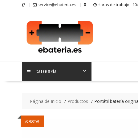
Saltar
service@ebateria.es
Horas de trabajo - 1
contenido
CATEGORÍA
Página de Inicio
Productos
Portátil batería or
¡OFERTA!