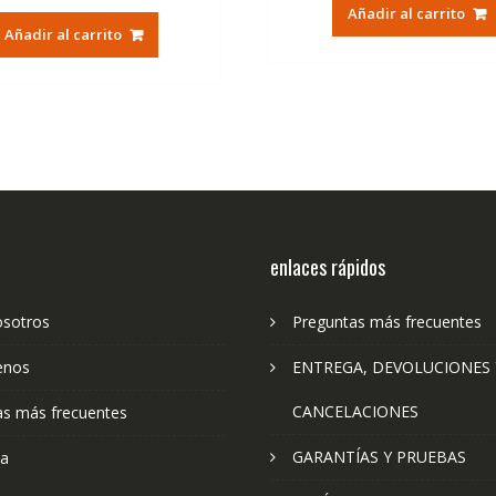
original
ac
Añadir al carrito
original
actual
era:
es:
Añadir al carrito
era:
es:
79,74€.
47
79,74€.
47,41€.
enlaces rápidos
osotros
Preguntas más frecuentes
enos
ENTREGA, DEVOLUCIONES 
CANCELACIONES
as más frecuentes
GARANTÍAS Y PRUEBAS
ta