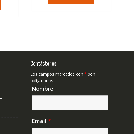
tual
era:
es:
79,74€.
47,41€.
,41€.
Contáctenos
Los campos marcados con
*
son
obligatorios
Nombre
Y
Email
*