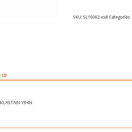
YB4N
cantidad
SKU:
SL10062-es8
Categorías:
 (2)
YB4O,HSTNN-YB4N