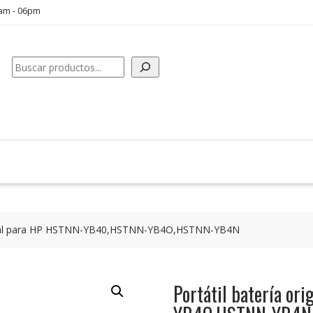
0am - 06pm
Buscar
iginal para HP HSTNN-YB40,HSTNN-YB4O,HSTNN-YB4N
Portátil batería o