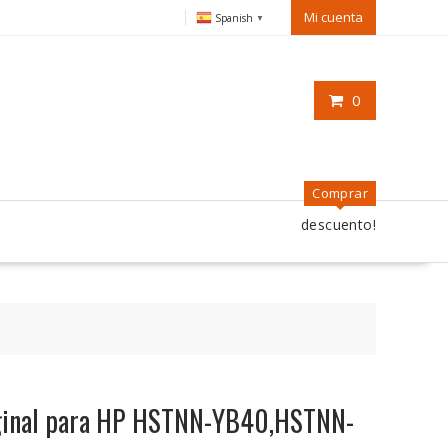
Mi cuenta
Spanish
▼
0
Comprar
descuento!
riginal para HP HSTNN-YB40,HSTNN-