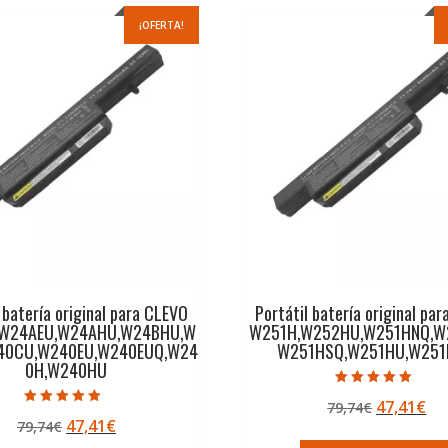
¡OFERTA!
 batería original para CLEVO
Portátil batería original pa
W24AEU,W24AHU,W24BHU,W
W251H,W252HU,W251HNQ,W
40CU,W240EU,W240EUQ,W24
W251HSQ,W251HU,W25
0H,W240HU
Valorado con
El
El
47,41
€
79,74
€
5.00
Valorado con
de 5
El
El
47,41
€
79,74
€
precio
pr
5.00
de 5
precio
precio