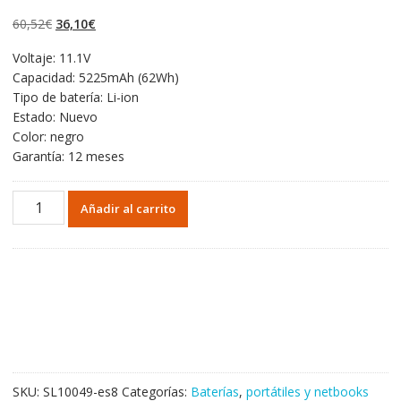
4.50
de 5 en
base a
El
El
60,52
€
36,10
€
valoraciones
de clientes
precio
precio
Voltaje: 11.1V
original
actual
Capacidad: 5225mAh (62Wh)
era:
es:
Tipo de batería: Li-ion
60,52€.
36,10€.
Estado: Nuevo
Color: negro
Garantía: 12 meses
Portátil
Añadir al carrito
batería
original
para
HP
HSTNN-
YB40,HSTNN-
YB4O,HSTNN-
YB4N
cantidad
SKU:
SL10049-es8
Categorías:
Baterías
,
portátiles y netbooks