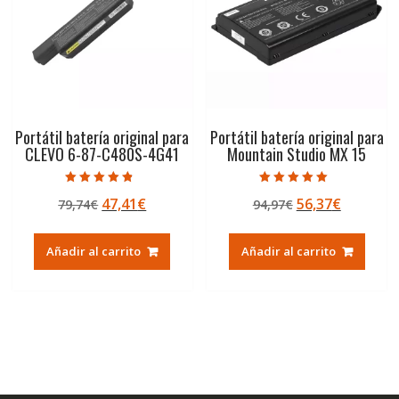
Portátil batería original para
Portátil batería original para
CLEVO 6-87-C480S-4G41
Mountain Studio MX 15
Valorado con
Valorado con
El
El
El
El
47,41
€
56,37
€
79,74
€
94,97
€
4.50
5.00
de 5
de 5
precio
precio
precio
precio
original
actual
original
actual
Añadir al carrito
Añadir al carrito
era:
es:
era:
es:
79,74€.
47,41€.
94,97€.
56,37€.