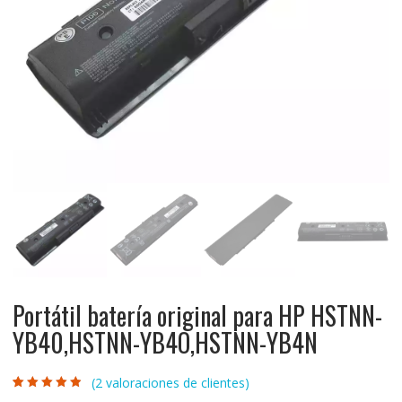
Portátil batería original para HP HSTNN-
YB40,HSTNN-YB4O,HSTNN-YB4N
(
2
valoraciones de clientes)
Valorado con
2