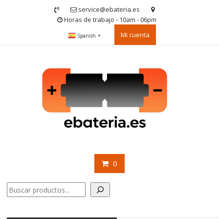
Saltar
service@ebateria.es
contenido
Horas de trabajo - 10am - 06pm
Mi cuenta
Spanish
▼
0
Buscar