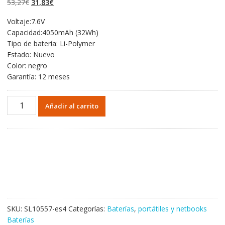
El
El
53,27
€
31,83
€
valoraciones
de clientes
precio
precio
Voltaje:7.6V
original
actual
Capacidad:4050mAh (32Wh)
era:
es:
Tipo de batería: Li-Polymer
53,27€.
31,83€.
Estado: Nuevo
Color: negro
Garantía: 12 meses
Portátil
Añadir al carrito
batería
original
para
HP
HSTNN-
LB6P
cantidad
SKU:
SL10557-es4
Categorías:
Baterías
,
portátiles y netbooks
Baterías