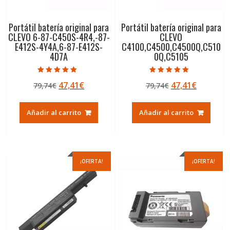
Portátil batería original para
Portátil batería original para
CLEVO 6-87-C450S-4R4,-87-
CLEVO
E412S-4Y4A,6-87-E412S-
C4100,C4500,C4500Q,C510
4D7A
0Q,C5105
Valorado con
Valorado con
El
El
El
El
47,41
€
47,41
€
79,74
€
79,74
€
5.00
4.50
de 5
de 5
precio
precio
precio
precio
original
actual
original
actual
Añadir al carrito
Añadir al carrito
era:
es:
era:
es:
79,74€.
47,41€.
79,74€.
47,41€.
¡OFERTA!
¡OFERTA!