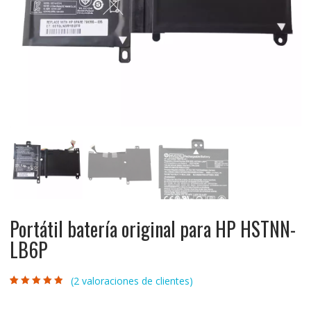
Portátil batería original para HP HSTNN-
LB6P
(
2
valoraciones de clientes)
Valorado con
2
4.50
de 5 en
base a