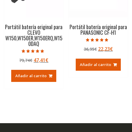
Portátil batería original para
Portátil batería original para
CLEVO
PANASONIC CF-H1
W150,W150ER,W150ERQ,W15
0DAQ
Valorado con
El
El
22,23
€
36,95
€
4.50
de 5
precio
precio
Valorado con
El
El
47,41
€
79,74
€
5.00
original
actual
de 5
Añadir al carrito
precio
precio
era:
es:
original
actual
36,95€.
22,23€.
Añadir al carrito
era:
es:
79,74€.
47,41€.