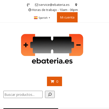
Saltar
service@ebateria.es
contenido
Horas de trabajo - 10am - 06pm
Mi cuenta
Spanish
▼
0
Buscar