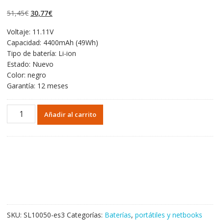
4.50
de 5 en
base a
El
El
51,45
€
30,77
€
valoraciones
de clientes
precio
precio
Voltaje: 11.11V
original
actual
Capacidad: 4400mAh (49Wh)
era:
es:
Tipo de batería: Li-ion
51,45€.
30,77€.
Estado: Nuevo
Color: negro
Garantía: 12 meses
Portátil
Añadir al carrito
batería
original
para
HP
HSTNN-
DB6T,HSTNN-
LB6S
cantidad
SKU:
SL10050-es3
Categorías:
Baterías
,
portátiles y netbooks