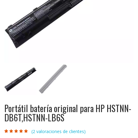
Portátil batería original para HP HSTNN-
DB6T,HSTNN-LB6S
(
2
valoraciones de clientes)
Valorado con
2