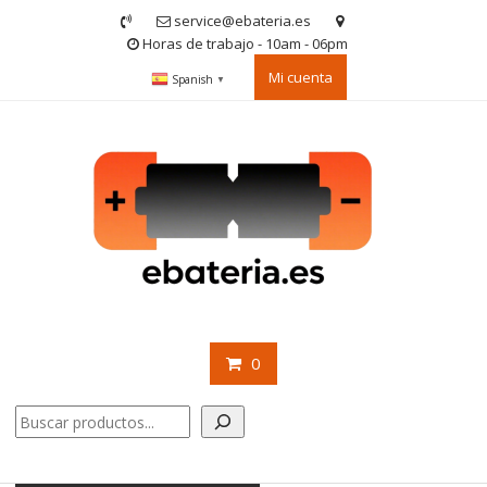
Saltar
service@ebateria.es
contenido
Horas de trabajo - 10am - 06pm
Mi cuenta
Spanish
▼
0
Buscar