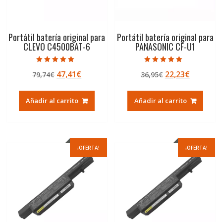
Portátil batería original para
Portátil batería original para
CLEVO C4500BAT-6
PANASONIC CF-U1
Valorado con
Valorado con
El
El
El
El
47,41
€
22,23
€
79,74
€
36,95
€
5.00
5.00
de 5
de 5
precio
precio
precio
precio
original
actual
original
actual
Añadir al carrito
Añadir al carrito
era:
es:
era:
es:
79,74€.
47,41€.
36,95€.
22,23€.
¡OFERTA!
¡OFERTA!