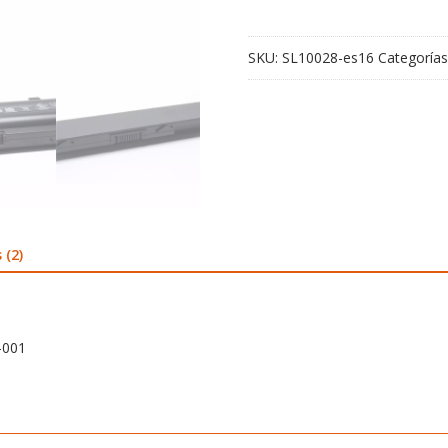
001
cantidad
SKU:
SL10028-es16
Categorías
 (2)
-001