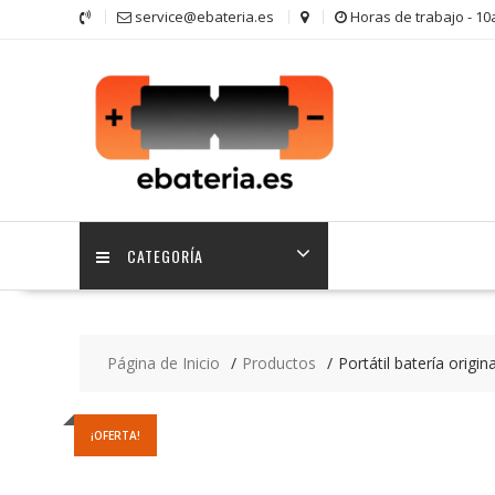
Saltar
service@ebateria.es
Horas de trabajo - 1
contenido
CATEGORÍA
Página de Inicio
Productos
Portátil batería ori
¡OFERTA!