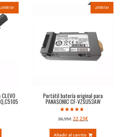
¡OFERTA!
¡OFERTA!
ra CLEVO
Portátil batería original para
Q,C5105
PANASONIC CF-VZSU53AW
Valorado con
El
El
22,23
€
36,95
€
4.50
de 5
ecio
precio
precio
tual
original
actual
Añadir al carrito