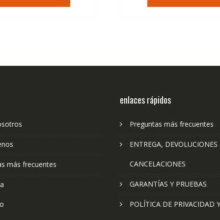
era:
es:
era:
es:
79,74€.
47,41€.
79,74€.
47
enlaces rápidos
osotros
Preguntas más frecuentes
enos
ENTREGA, DEVOLUCIONES 
CANCELACIONES
as más frecuentes
GARANTÍAS Y PRUEBAS
ta
to
POLÍTICA DE PRIVACIDAD 