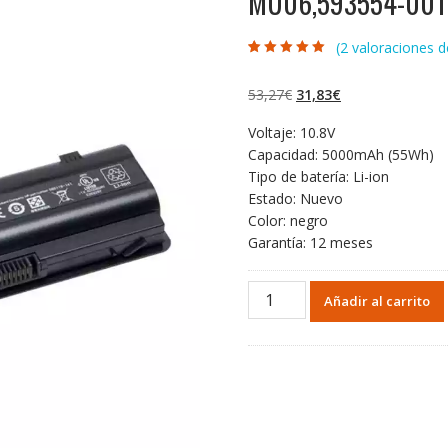
MU06,593554-001
(
2
valoraciones de
Valorado con
2
5.00
de 5 en
base a
El
El
53,27
€
31,83
€
valoraciones de
clientes
precio
precio
Voltaje: 10.8V
original
actual
Capacidad: 5000mAh (55Wh)
era:
es:
Tipo de batería: Li-ion
53,27€.
31,83€.
Estado: Nuevo
Color: negro
Garantía: 12 meses
Portátil
Añadir al carrito
batería
original
para
HP
G72
model
MU06,593554-