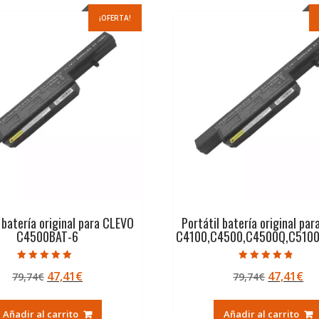
¡OFERTA!
 batería original para CLEVO
Portátil batería original pa
C4500BAT-6
C4100,C4500,C4500Q,C5100
Valorado con
Valorado con
El
El
El
El
47,41
€
47,41
€
79,74
€
79,74
€
5.00
4.50
de 5
de 5
precio
precio
precio
pr
original
actual
original
ac
Añadir al carrito
Añadir al carrito