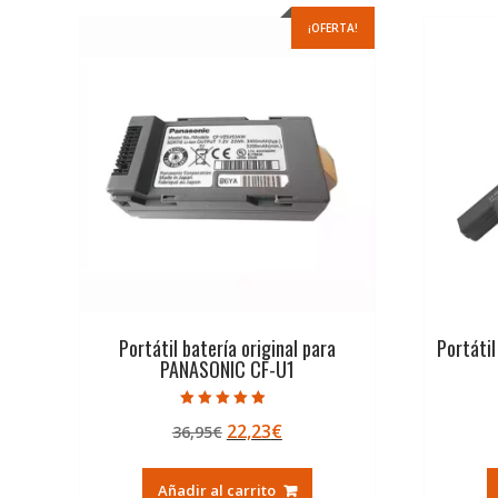
¡OFERTA!
Portátil batería original para
Portátil
PANASONIC CF-U1
Valorado con
El
El
22,23
€
36,95
€
5.00
de 5
precio
precio
original
actual
Añadir al carrito