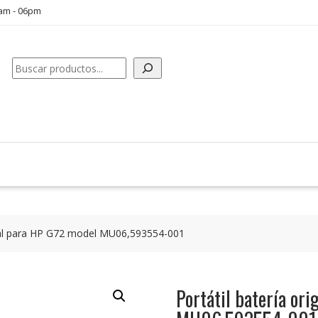
0am - 06pm
Buscar
ginal para HP G72 model MU06,593554-001
Portátil batería or