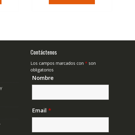
era:
es:
,41€.
36,95€.
22,23€.
Contáctenos
Los campos marcados con
*
son
obligatorios
Nombre
Y
Email
*
Y