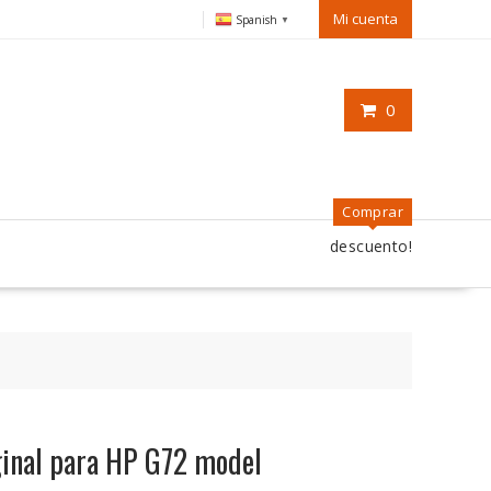
Mi cuenta
Spanish
▼
0
Comprar
descuento!
iginal para HP G72 model