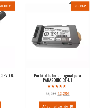
¡OFERTA!
¡OFERTA!
 CLEVO 6-
Portátil batería original para
PANASONIC CF-U1
Valorado con
El
El
22,23
€
36,95
€
5.00
de 5
ecio
precio
precio
tual
original
actual
Añadir al carrito