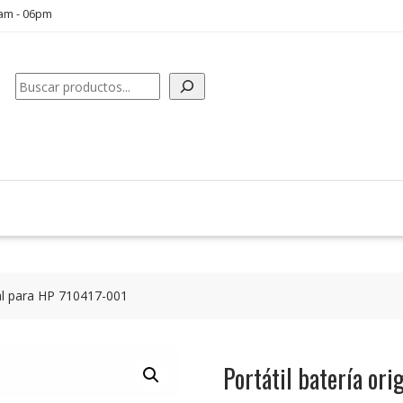
0am - 06pm
Buscar
nal para HP 710417-001
Portátil batería or