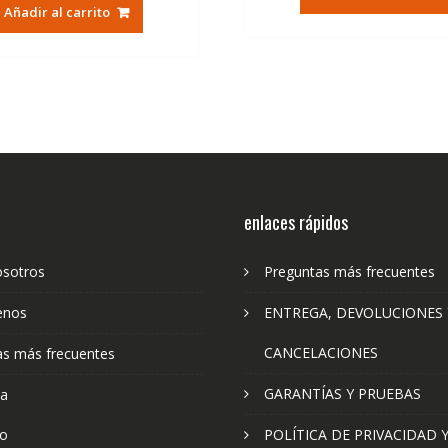
original
actual
era:
es:
Añadir al carrito
era:
es:
79,74€.
47
79,74€.
47,41€.
enlaces rápidos
osotros
Preguntas más frecuentes
enos
ENTREGA, DEVOLUCIONES 
CANCELACIONES
as más frecuentes
GARANTÍAS Y PRUEBAS
ta
to
POLÍTICA DE PRIVACIDAD 