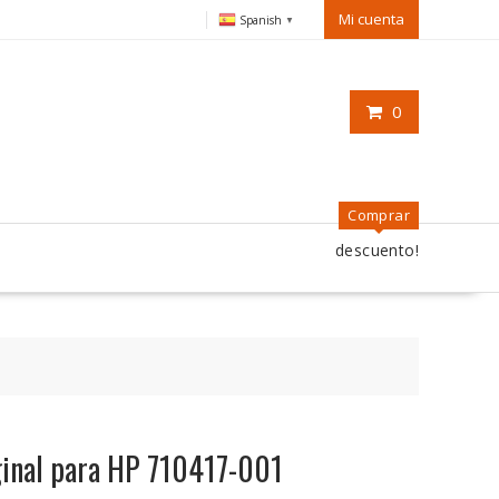
Mi cuenta
Spanish
▼
0
Comprar
descuento!
iginal para HP 710417-001