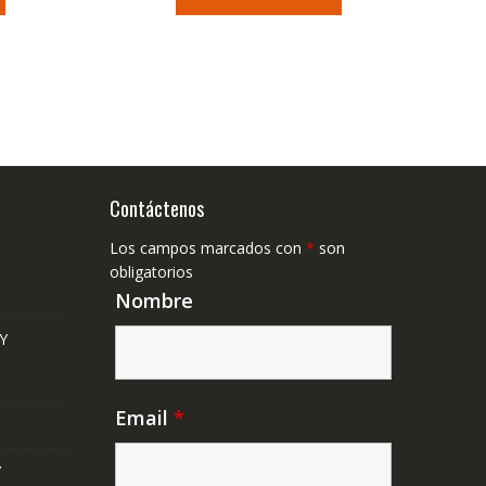
era:
es:
,41€.
36,95€.
22,23€.
Contáctenos
Los campos marcados con
*
son
obligatorios
Nombre
Y
Email
*
Y