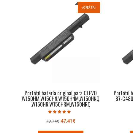
¡OFERTA!
Portátil batería original para CLEVO
Portátil 
W150HM,W150HN,W150HNM,W150HNQ
87-C480
,W150HR,W150HRM,W150HRQ
Valorado con
El
El
47,41
€
79,74
€
5.00
de 5
precio
precio