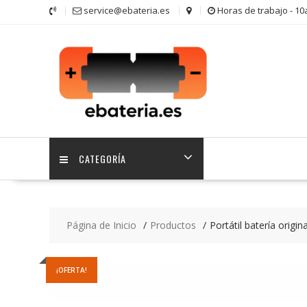
Saltar
service@ebateria.es
Horas de trabajo - 1
contenido
CATEGORÍA
Página de Inicio
Productos
Portátil batería origi
¡OFERTA!