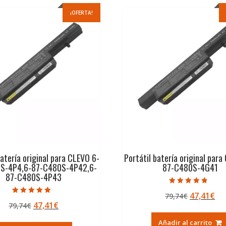
¡OFERTA!
batería original para CLEVO 6-
Portátil batería original para
S-4P4,6-87-C480S-4P42,6-
87-C480S-4G41
87-C480S-4P43
Valorado con
El
El
47,41
€
79,74
€
4.50
Valorado con
de 5
El
El
47,41
€
79,74
€
precio
pr
5.00
de 5
precio
precio
original
ac
Añadir al carrito