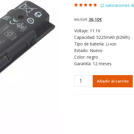
(
2
valoraciones de
Valorado con
2
4.50
de 5 en
base a
El
El
60,52
€
36,10
€
valoraciones
de clientes
precio
precio
Voltaje: 11.1V
original
actual
Capacidad: 5225mAh (62Wh)
era:
es:
Tipo de batería: Li-ion
60,52€.
36,10€.
Estado: Nuevo
Color: negro
Garantía: 12 meses
Portátil
Añadir al carrito
batería
original
para
HP
710417-
001
cantidad