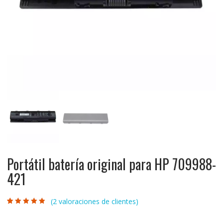
Portátil batería original para HP 709988-
421
(
2
valoraciones de clientes)
Valorado con
2
4.50
de 5 en
base a