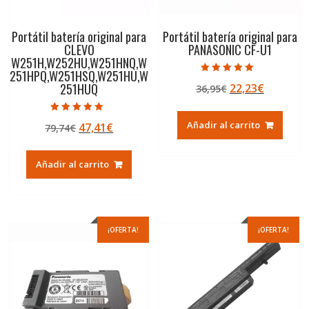
Portátil batería original para
Portátil batería original para
CLEVO
PANASONIC CF-U1
W251H,W252HU,W251HNQ,W
251HPQ,W251HSQ,W251HU,W
Valorado con
251HUQ
El
El
22,23
€
36,95
€
5.00
de 5
precio
precio
original
actual
Valorado con
Añadir al carrito
El
El
47,41
€
79,74
€
5.00
era:
es:
de 5
precio
precio
36,95€.
22,23€.
original
actual
Añadir al carrito
era:
es:
79,74€.
47,41€.
¡OFERTA!
¡OFERTA!