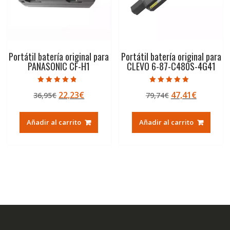
Portátil batería original para
Portátil batería original para
PANASONIC CF-H1
CLEVO 6-87-C480S-4G41
Valorado con
Valorado con
El
El
El
El
22,23
€
47,41
€
36,95
€
79,74
€
4.50
4.50
de 5
de 5
precio
precio
precio
precio
original
actual
original
actual
Añadir al carrito
Añadir al carrito
era:
es:
era:
es:
36,95€.
22,23€.
79,74€.
47,41€.