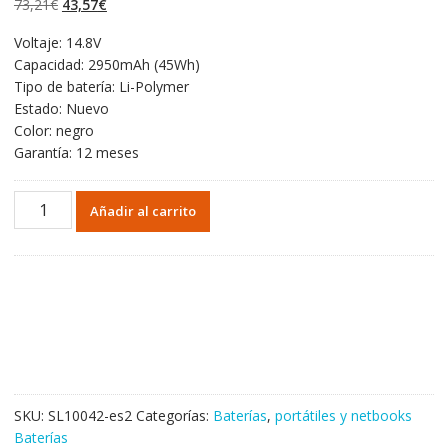
El
El
73,21
€
43,57
€
valoraciones
de clientes
precio
precio
Voltaje: 14.8V
original
actual
Capacidad: 2950mAh (45Wh)
era:
es:
Tipo de batería: Li-Polymer
73,21€.
43,57€.
Estado: Nuevo
Color: negro
Garantía: 12 meses
Portátil
Añadir al carrito
batería
original
para
HP
685866-
171
cantidad
SKU:
SL10042-es2
Categorías:
Baterías
,
portátiles y netbooks
Baterías