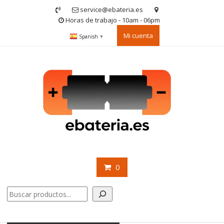
Saltar
service@ebateria.es
contenido
Horas de trabajo - 10am - 06pm
Mi cuenta
Spanish
▼
0
Buscar