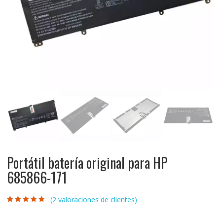
Portátil batería original para HP
685866-171
(
2
valoraciones de clientes)
Valorado con
2
4.50
de 5 en
base a