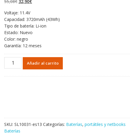
El
El
55,08
€
32,90
€
valoraciones de
clientes
precio
precio
Voltaje: 11.4V
original
actual
Capacidad: 3720mAh (43Wh)
era:
es:
Tipo de batería: Li-ion
55,08€.
32,90€.
Estado: Nuevo
Color: negro
Garantía: 12 meses
Portátil
Añadir al carrito
batería
original
para
HP
Pavilion
x360
13-
a000no
cantidad
SKU:
SL10031-es13
Categorías:
Baterías
,
portátiles y netbooks
Baterías