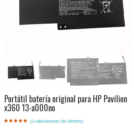
Portátil batería original para HP Pavilion
x360 13-a000no
(
2
valoraciones de clientes)
Valorado con
2
5.00
de 5 en
base a