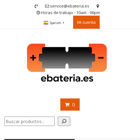
Saltar
service@ebateria.es
contenido
Horas de trabajo - 10am - 06pm
Mi cuenta
Spanish
▼
0
Buscar