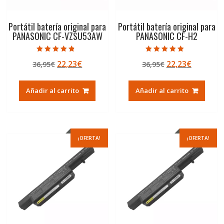
Portátil batería original para
Portátil batería original para
PANASONIC CF-VZSU53AW
PANASONIC CF-H2
Valorado con
Valorado con
El
El
El
El
22,23
€
22,23
€
36,95
€
36,95
€
4.50
5.00
de 5
de 5
precio
precio
precio
precio
original
actual
original
actual
Añadir al carrito
Añadir al carrito
era:
es:
era:
es:
36,95€.
22,23€.
36,95€.
22,23€.
¡OFERTA!
¡OFERTA!