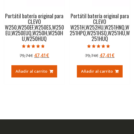
Portátil batería original para
Portátil batería original para
CLEVO
CLEVO
W250,W250EF,W250ES,W250
W251H,W252HU,W251HNQ,W
EU,W250EUQ,W250H,W250H
251HPQ,W251HSQ,W251HU,W
U,W250HUQ
251HUQ
Valorado con
Valorado con
El
El
El
El
47,41
€
47,41
€
79,74
€
79,74
€
4.50
5.00
de 5
de 5
precio
precio
precio
precio
original
actual
original
actual
Añadir al carrito
Añadir al carrito
era:
es:
era:
es:
79,74€.
47,41€.
79,74€.
47,41€.