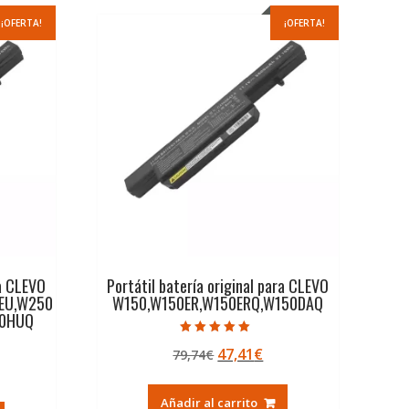
¡OFERTA!
¡OFERTA!
ra CLEVO
Portátil batería original para CLEVO
EU,W250
W150,W150ER,W150ERQ,W150DAQ
50HUQ
Valorado con
El
El
47,41
€
79,74
€
5.00
de 5
precio
precio
ecio
original
actual
Añadir al carrito