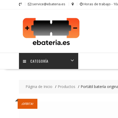
Saltar
service@ebateria.es
Horas de trabajo - 1
contenido
CATEGORÍA
Página de Inicio
Productos
Portátil batería origi
¡OFERTA!