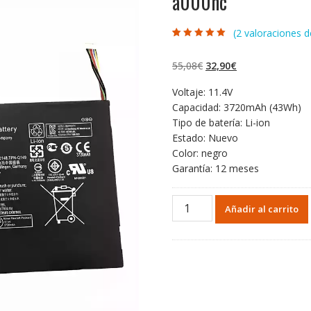
a000nc
(
2
valoraciones de
Valorado con
2
5.00
de 5 en
base a
El
El
55,08
€
32,90
€
valoraciones de
clientes
precio
precio
Voltaje: 11.4V
original
actual
Capacidad: 3720mAh (43Wh)
era:
es:
Tipo de batería: Li-ion
55,08€.
32,90€.
Estado: Nuevo
Color: negro
Garantía: 12 meses
Portátil
Añadir al carrito
batería
original
para
HP
Pavilion
x360
13-