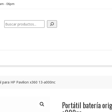
0am - 06pm
Buscar
nal para HP Pavilion x360 13-a000nc
Portátil batería ori