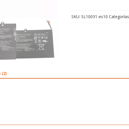
a000nc
cantidad
SKU:
SL10031-es10
Categorías
 (2)