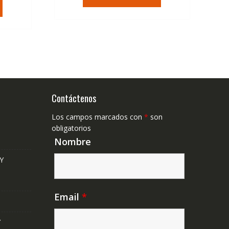
tual
era:
es:
79,74€.
47,41€.
,41€.
Contáctenos
Los campos marcados con
*
son
obligatorios
Nombre
Y
Email
*
Y