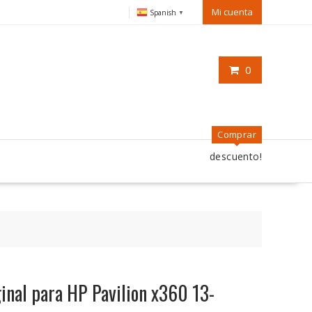
Mi cuenta
Spanish
▼
0
Comprar
descuento!
ginal para HP Pavilion x360 13-