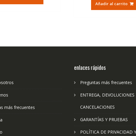
original
ac
era:
es:
Añadir al carrito
era:
es:
36,95€.
22,23€.
79,74€.
47
enlaces rápidos
osotros
Preguntas más frecuentes
enos
ENTREGA, DEVOLUCIONES 
CANCELACIONES
as más frecuentes
GARANTÍAS Y PRUEBAS
ta
to
POLÍTICA DE PRIVACIDAD 