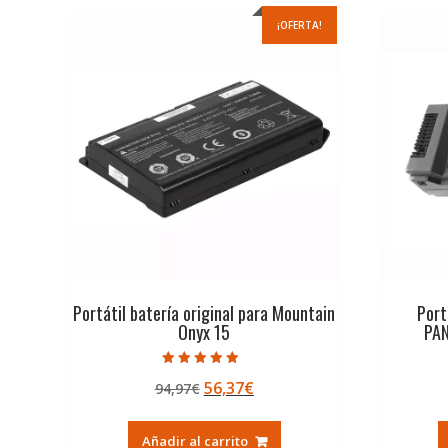
¡OFERTA!
Portátil batería original para Mountain
Port
Onyx 15
PA
Valorado con
El
El
56,37
€
94,97
€
5.00
de 5
precio
precio
original
actual
Añadir al carrito