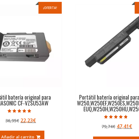
¡OFERTA!
átil batería original para
Portátil batería original pa
NASONIC CF-VZSU53AW
W250,W250EF,W250ES,W250
EUQ,W250H,W250HU,W2
Valorado con
El
El
22,23
€
36,95
€
4.50
Valorado con
de 5
El
El
47,41
€
precio
precio
79,74
€
4.50
de 5
precio
pr
original
actual
Añadir al carrito