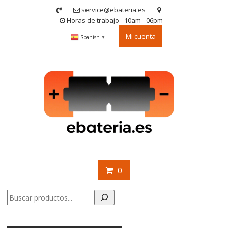
Saltar
service@ebateria.es
contenido
Horas de trabajo - 10am - 06pm
Mi cuenta
Spanish
▼
0
Buscar