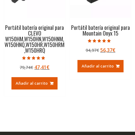
Portátil batería original para
Portátil batería original para
CLEVO
Mountain Onyx 15
W150HM,W150HN,W150HNM,
W150HNQ,W150HR,W150HRM
Valorado con
,W150HRQ
El
El
56,37
€
94,97
€
5.00
de 5
precio
precio
original
actual
Valorado con
Añadir al carrito
El
El
47,41
€
79,74
€
5.00
era:
es:
de 5
precio
precio
94,97€.
56,37€.
original
actual
Añadir al carrito
era:
es:
79,74€.
47,41€.