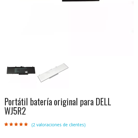
Portátil batería original para DELL
WJ5R2
(
2
valoraciones de clientes)
Valorado con
2
4.50
de 5 en
base a