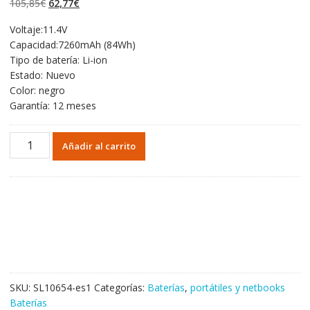
El
El
105,85
€
62,77
€
valoraciones
de clientes
precio
precio
Voltaje:11.4V
original
actual
Capacidad:7260mAh (84Wh)
era:
es:
Tipo de batería: Li-ion
105,85€.
62,77€.
Estado: Nuevo
Color: negro
Garantía: 12 meses
Portátil
Añadir al carrito
batería
original
para
DELL
WJ5R2
cantidad
SKU:
SL10654-es1
Categorías:
Baterías
,
portátiles y netbooks
Baterías