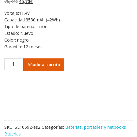
El
El
76,84
€
45,70
€
valoraciones de
clientes
precio
precio
Voltaje:11.4V
original
actual
Capacidad:3530mAh (42Wh)
era:
es:
Tipo de batería: Li-ion
76,84€.
45,70€.
Estado: Nuevo
Color: negro
Garantía: 12 meses
Portátil
Añadir al carrito
batería
original
para
DELL
Latitude
E7270
cantidad
SKU:
SL10592-es2
Categorías:
Baterías
,
portátiles y netbooks
Baterías