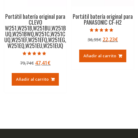
Portátil batería original para
Portátil batería original para
CLEVO
PANASONIC CF-H2
W251,W251B,W251BU,W251B
UQ,W251BWQ,W251C,W251C
Valorado con
UQ,W251EF,W251EFQ,W251EG,
El
El
22,23
€
36,95
€
5.00
de 5
W251EQ,W251EU,W251EUQ
precio
precio
original
actual
Añadir al carrito
era:
es:
Valorado con
El
El
47,41
€
79,74
€
5.00
36,95€.
22,23€.
de 5
precio
precio
original
actual
Añadir al carrito
era:
es:
79,74€.
47,41€.