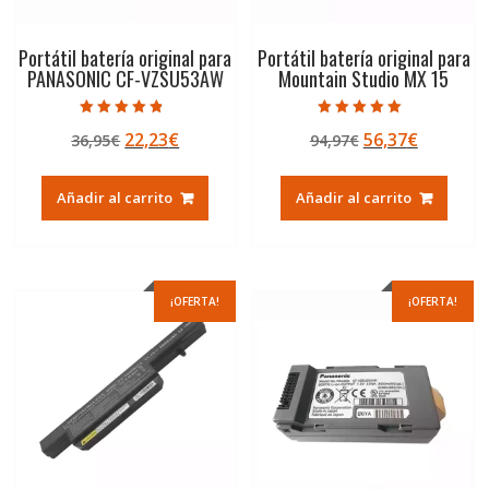
Portátil batería original para
Portátil batería original para
PANASONIC CF-VZSU53AW
Mountain Studio MX 15
Valorado con
Valorado con
El
El
El
El
22,23
€
56,37
€
36,95
€
94,97
€
4.50
5.00
de 5
de 5
precio
precio
precio
precio
original
actual
original
actual
Añadir al carrito
Añadir al carrito
era:
es:
era:
es:
36,95€.
22,23€.
94,97€.
56,37€.
¡OFERTA!
¡OFERTA!