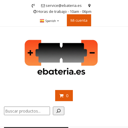
Saltar
service@ebateria.es
contenido
Horas de trabajo - 10am - 06pm
Mi cuenta
Spanish
▼
0
Buscar