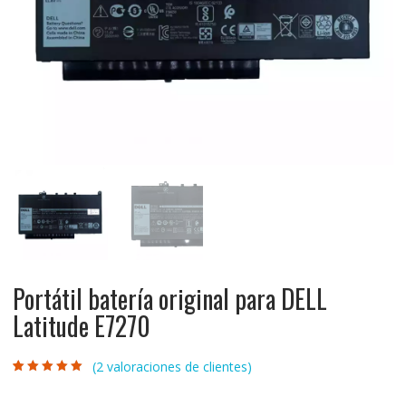
Portátil batería original para DELL
Latitude E7270
(
2
valoraciones de clientes)
Valorado con
2
5.00
de 5 en
base a