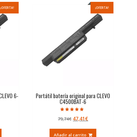
¡OFERTA!
¡OFERTA!
 CLEVO 6-
Portátil batería original para CLEVO
C4500BAT-6
Valorado con
El
El
47,41
€
79,74
€
5.00
de 5
ecio
precio
precio
tual
original
actual
Añadir al carrito