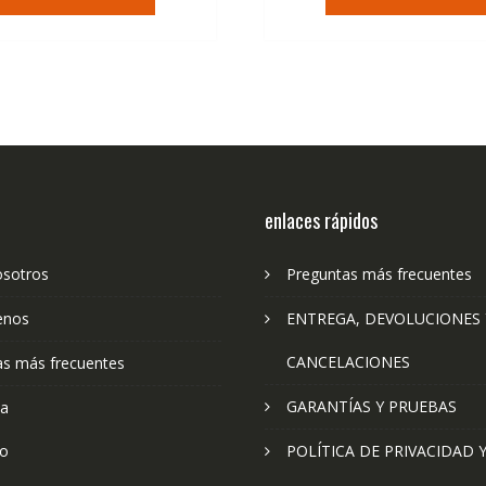
era:
es:
era:
es:
36,95€.
22,23€.
79,74€.
47
enlaces rápidos
osotros
Preguntas más frecuentes
enos
ENTREGA, DEVOLUCIONES 
CANCELACIONES
as más frecuentes
GARANTÍAS Y PRUEBAS
ta
to
POLÍTICA DE PRIVACIDAD 