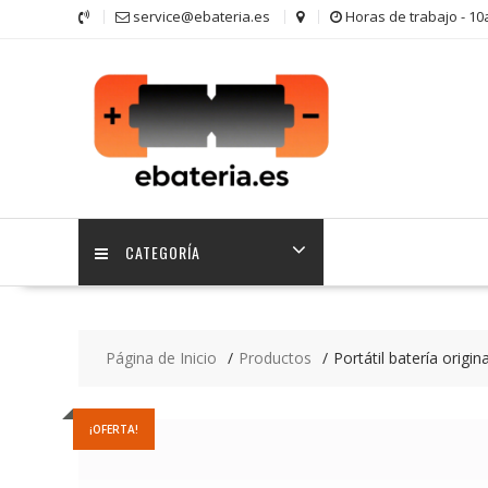
Saltar
service@ebateria.es
Horas de trabajo - 1
contenido
CATEGORÍA
Página de Inicio
Productos
Portátil batería origi
¡OFERTA!