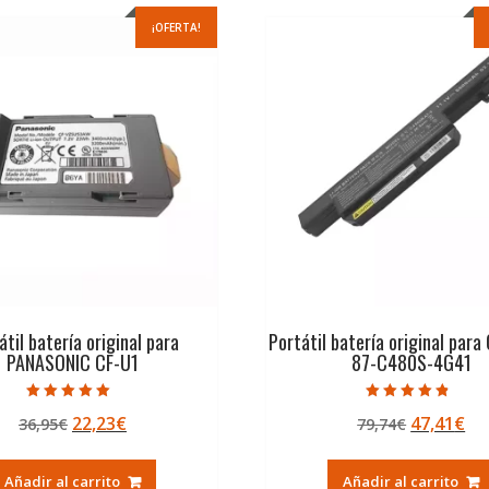
¡OFERTA!
átil batería original para
Portátil batería original para
PANASONIC CF-U1
87-C480S-4G41
Valorado con
Valorado con
El
El
El
El
22,23
€
47,41
€
36,95
€
79,74
€
5.00
4.50
de 5
de 5
precio
precio
precio
pr
original
actual
original
ac
Añadir al carrito
Añadir al carrito