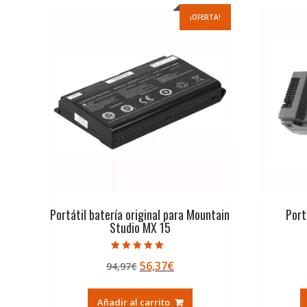
¡OFERTA!
Portátil batería original para Mountain
Port
Studio MX 15
Valorado con
El
El
56,37
€
94,97
€
5.00
de 5
precio
precio
original
actual
Añadir al carrito