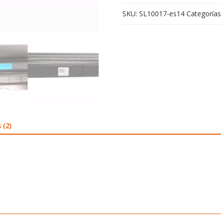
SKU:
SL10017-es14
Categorías
 (2)