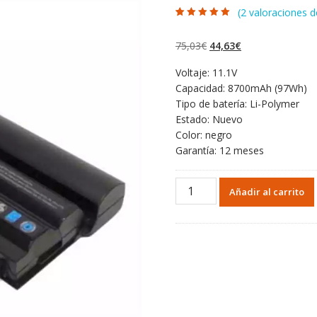
(
2
valoraciones de
Valorado con
2
5.00
de 5 en
base a
El
El
75,03
€
44,63
€
valoraciones de
clientes
precio
precio
Voltaje: 11.1V
original
actual
Capacidad: 8700mAh (97Wh)
era:
es:
Tipo de batería: Li-Polymer
75,03€.
44,63€.
Estado: Nuevo
Color: negro
Garantía: 12 meses
Portátil
Añadir al carrito
batería
original
para
DELL
Latitude
E6520
cantidad