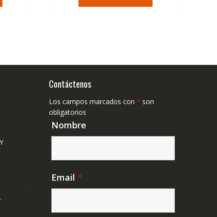
era:
es:
,41€.
79,74€.
47,41€.
Contáctenos
Los campos marcados con
*
son
obligatorios
Nombre
Y
Email
*
Y