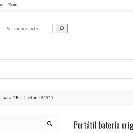
0am - 06pm
Buscar
nal para DELL Latitude E6520
Portátil batería or