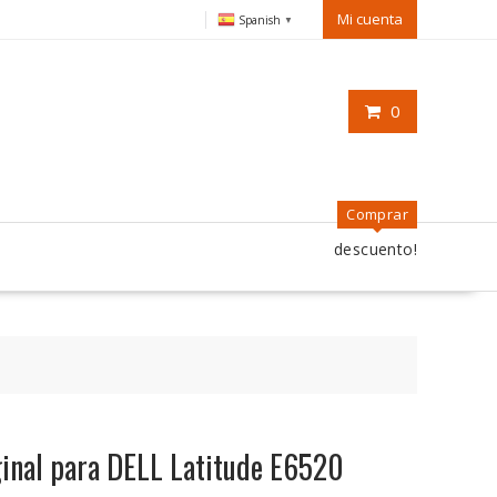
Mi cuenta
Spanish
▼
0
Comprar
descuento!
iginal para DELL Latitude E6520