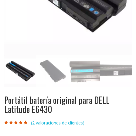
Portátil batería original para DELL
Latitude E6430
(
2
valoraciones de clientes)
Valorado con
2
5.00
de 5 en
base a