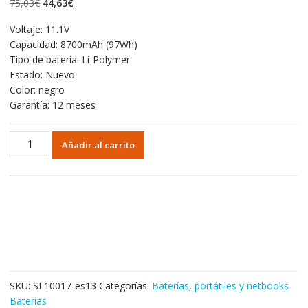
El
El
75,03
€
44,63
€
valoraciones de
clientes
precio
precio
Voltaje: 11.1V
original
actual
Capacidad: 8700mAh (97Wh)
era:
es:
Tipo de batería: Li-Polymer
75,03€.
44,63€.
Estado: Nuevo
Color: negro
Garantía: 12 meses
Portátil
Añadir al carrito
batería
original
para
DELL
Latitude
E6430
cantidad
SKU:
SL10017-es13
Categorías:
Baterías
,
portátiles y netbooks
Baterías