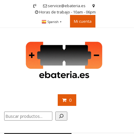
Saltar
service@ebateria.es
contenido
Horas de trabajo - 10am - 06pm
Mi cuenta
Spanish
▼
0
Buscar