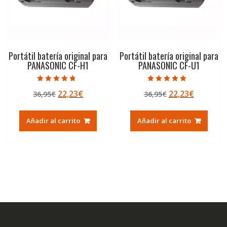
Portátil batería original para
Portátil batería original para
PANASONIC CF-H1
PANASONIC CF-U1
Valorado con
Valorado con
El
El
El
El
22,23
€
22,23
€
36,95
€
36,95
€
4.50
5.00
de 5
de 5
precio
precio
precio
precio
original
actual
original
actual
Añadir al carrito
Añadir al carrito
era:
es:
era:
es:
36,95€.
22,23€.
36,95€.
22,23€.