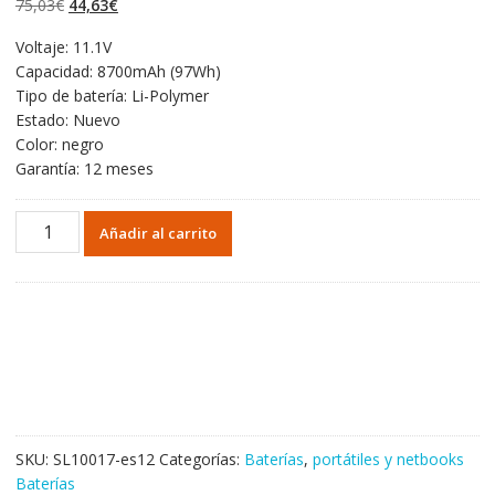
El
El
75,03
€
44,63
€
valoraciones
de clientes
precio
precio
Voltaje: 11.1V
original
actual
Capacidad: 8700mAh (97Wh)
era:
es:
Tipo de batería: Li-Polymer
75,03€.
44,63€.
Estado: Nuevo
Color: negro
Garantía: 12 meses
Portátil
Añadir al carrito
batería
original
para
DELL
Latitude
E6420
cantidad
SKU:
SL10017-es12
Categorías:
Baterías
,
portátiles y netbooks
Baterías