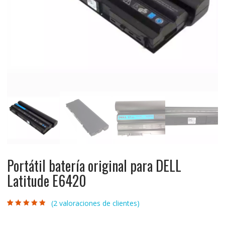
Portátil batería original para DELL
Latitude E6420
(
2
valoraciones de clientes)
Valorado con
2
4.50
de 5 en
base a