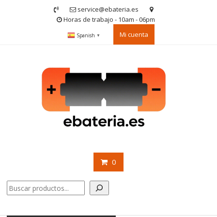
Saltar
service@ebateria.es
contenido
Horas de trabajo - 10am - 06pm
Mi cuenta
Spanish
▼
0
Buscar