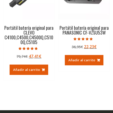
Portátil batería original para
Portátil batería original para
CLEVO
PANASONIC CF-VZSU53W
C4100,C4500,C4500Q,C510
0Q,C5105
Valorado con
El
El
22,23
€
36,95
€
5.00
de 5
precio
precio
Valorado con
El
El
47,41
€
79,74
€
4.50
original
actual
de 5
Añadir al carrito
precio
precio
era:
es:
original
actual
36,95€.
22,23€.
Añadir al carrito
era:
es:
79,74€.
47,41€.