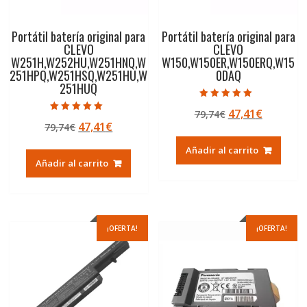
Portátil batería original para
Portátil batería original para
CLEVO
CLEVO
W251H,W252HU,W251HNQ,W
W150,W150ER,W150ERQ,W15
251HPQ,W251HSQ,W251HU,W
0DAQ
251HUQ
Valorado con
El
El
47,41
€
79,74
€
5.00
Valorado con
de 5
El
El
47,41
€
79,74
€
precio
precio
5.00
de 5
precio
precio
original
actual
Añadir al carrito
original
actual
era:
es:
Añadir al carrito
era:
es:
79,74€.
47,41€.
79,74€.
47,41€.
¡OFERTA!
¡OFERTA!