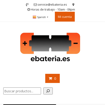
Saltar
service@ebateria.es
contenido
Horas de trabajo - 10am - 06pm
Mi cuenta
Spanish
▼
0
Buscar