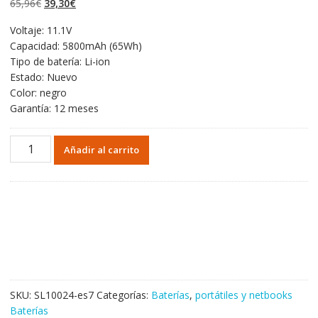
El
El
65,96
€
39,30
€
valoraciones de
clientes
precio
precio
Voltaje: 11.1V
original
actual
Capacidad: 5800mAh (65Wh)
era:
es:
Tipo de batería: Li-ion
65,96€.
39,30€.
Estado: Nuevo
Color: negro
Garantía: 12 meses
Portátil
Añadir al carrito
batería
original
para
DELL
LATITUDE
3540
cantidad
SKU:
SL10024-es7
Categorías:
Baterías
,
portátiles y netbooks
Baterías