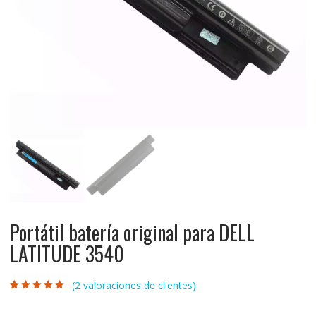
Portátil batería original para DELL
LATITUDE 3540
(
2
valoraciones de clientes)
Valorado con
2
5.00
de 5 en
base a