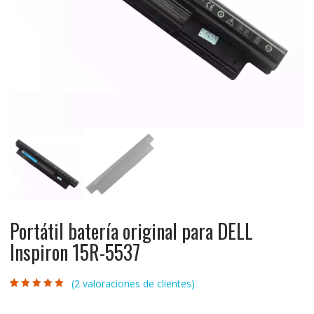
Portátil batería original para DELL
Inspiron 15R-5537
(
2
valoraciones de clientes)
Valorado con
2
5.00
de 5 en
base a