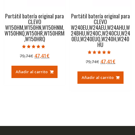
Portátil batería original para
Portátil batería original para
CLEVO
CLEVO
W150HM,W150HN,W150HNM,
W240EU,W24AEU,W24AHU,W
W150HNQ,W150HR,W150HRM
24BHU,W240C,W240CU,W24
,W150HRQ
0EU,W240EUQ,W240H,W240
HU
Valorado con
El
El
47,41
€
79,74
€
5.00
Valorado con
de 5
El
El
47,41
€
precio
precio
79,74
€
5.00
de 5
precio
precio
original
actual
Añadir al carrito
original
actual
era:
es:
Añadir al carrito
era:
es:
79,74€.
47,41€.
79,74€.
47,41€.