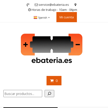
Saltar
service@ebateria.es
contenido
Horas de trabajo - 10am - 06pm
Mi cuenta
Spanish
▼
0
Buscar