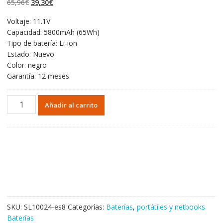
El
El
65,96
€
39,30
€
valoraciones de
clientes
precio
precio
Voltaje: 11.1V
original
actual
Capacidad: 5800mAh (65Wh)
era:
es:
Tipo de batería: Li-ion
65,96€.
39,30€.
Estado: Nuevo
Color: negro
Garantía: 12 meses
Portátil
Añadir al carrito
batería
original
para
DELL
Inspiron
15R-
5537
cantidad
SKU:
SL10024-es8
Categorías:
Baterías
,
portátiles y netbooks
Baterías