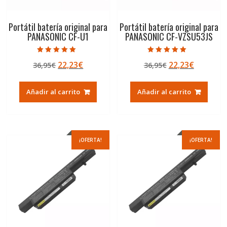
Portátil batería original para
Portátil batería original para
PANASONIC CF-U1
PANASONIC CF-VZSU53JS
Valorado con
Valorado con
El
El
El
El
22,23
€
22,23
€
36,95
€
36,95
€
5.00
5.00
de 5
de 5
precio
precio
precio
precio
original
actual
original
actual
Añadir al carrito
Añadir al carrito
era:
es:
era:
es:
36,95€.
22,23€.
36,95€.
22,23€.
¡OFERTA!
¡OFERTA!