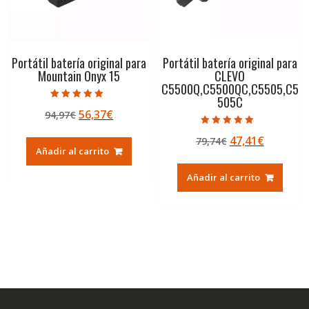
Portátil batería original para
Portátil batería original para
Mountain Onyx 15
CLEVO
C5500Q,C5500QC,C5505,C5
505C
Valorado con
El
El
56,37
€
94,97
€
5.00
de 5
precio
precio
Valorado con
El
El
47,41
€
79,74
€
5.00
original
actual
de 5
Añadir al carrito
precio
precio
era:
es:
original
actual
94,97€.
56,37€.
Añadir al carrito
era:
es:
79,74€.
47,41€.