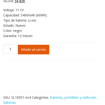
El
El
58,34
€
34,82
€
valoraciones de
clientes
precio
precio
Voltaje: 11.1V
original
actual
Capacidad: 5400mAh (60Wh)
era:
es:
Tipo de batería: Li-ion
58,34€.
34,82€.
Estado: Nuevo
Color: negro
Garantía: 12 meses
Portátil
Añadir al carrito
batería
original
para
DELL
911MD
cantidad
SKU:
SL10051-es4
Categorías:
Baterías
,
portátiles y netbooks
Baterías