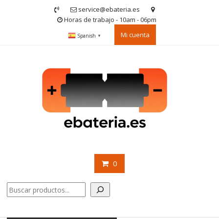
Saltar
service@ebateria.es
contenido
Horas de trabajo - 10am - 06pm
Mi cuenta
Spanish
▼
0
Buscar