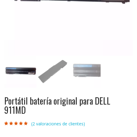
Portátil batería original para DELL
911MD
(
2
valoraciones de clientes)
Valorado con
2
5.00
de 5 en
base a