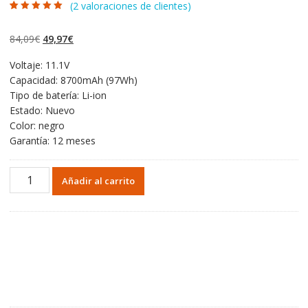
(
2
valoraciones de clientes)
Valorado con
2
5.00
de 5 en
base a
El
El
84,09
€
49,97
€
valoraciones de
clientes
precio
precio
Voltaje: 11.1V
original
actual
Capacidad: 8700mAh (97Wh)
era:
es:
Tipo de batería: Li-ion
84,09€.
49,97€.
Estado: Nuevo
Color: negro
Garantía: 12 meses
Portátil
Añadir al carrito
batería
original
para
DELL
3DJH7,
5V19F,
72KRT,97KRM,
9GP08,