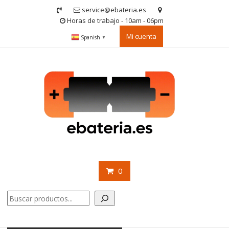
Saltar
service@ebateria.es
contenido
Horas de trabajo - 10am - 06pm
Mi cuenta
Spanish
▼
0
Buscar