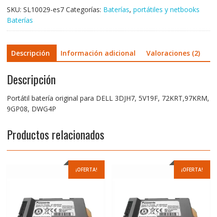
DWG4P
SKU:
SL10029-es7
Categorías:
Baterías
,
portátiles y netbooks
cantidad
Baterías
Descripción
Información adicional
Valoraciones (2)
Descripción
Portátil batería original para DELL 3DJH7, 5V19F, 72KRT,97KRM,
9GP08, DWG4P
Productos relacionados
¡OFERTA!
¡OFERTA!