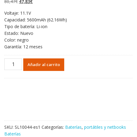
El
El
80,47
€
47,83
€
valoraciones
de clientes
precio
precio
Voltaje: 11.1V
original
actual
Capacidad: 5600mAh (62.16Wh)
era:
es:
Tipo de batería: Li-ion
80,47€.
47,83€.
Estado: Nuevo
Color: negro
Garantía: 12 meses
Portátil
Añadir al carrito
batería
original
para
CLEVO
W540BAT-
6
cantidad
SKU:
SL10044-es1
Categorías:
Baterías
,
portátiles y netbooks
Baterías