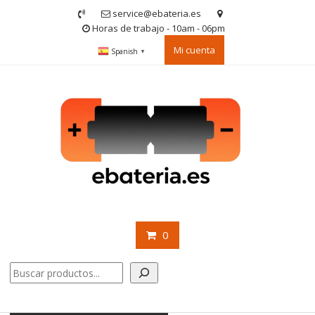
Saltar
service@ebateria.es
contenido
Horas de trabajo - 10am - 06pm
Mi cuenta
Spanish
▼
0
Buscar