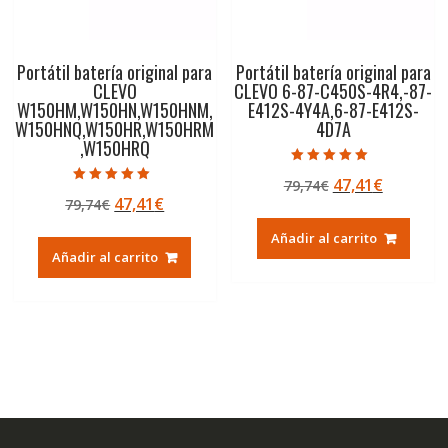
Portátil batería original para
Portátil batería original para
CLEVO
CLEVO 6-87-C450S-4R4,-87-
W150HM,W150HN,W150HNM,
E412S-4Y4A,6-87-E412S-
W150HNQ,W150HR,W150HRM
4D7A
,W150HRQ
Valorado con
El
El
47,41
€
79,74
€
5.00
Valorado con
de 5
El
El
47,41
€
79,74
€
precio
precio
5.00
de 5
precio
precio
original
actual
Añadir al carrito
original
actual
era:
es:
Añadir al carrito
era:
es:
79,74€.
47,41€.
79,74€.
47,41€.