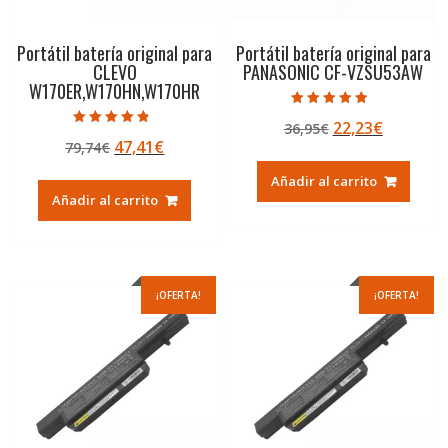
Portátil batería original para
Portátil batería original para
CLEVO
PANASONIC CF-VZSU53AW
W170ER,W170HN,W170HR
Valorado con
El
El
22,23
€
36,95
€
4.50
Valorado con
de 5
El
El
47,41
€
79,74
€
precio
precio
4.50
de 5
precio
precio
original
actual
Añadir al carrito
original
actual
era:
es:
Añadir al carrito
era:
es:
36,95€.
22,23€.
79,74€.
47,41€.
¡OFERTA!
¡OFERTA!