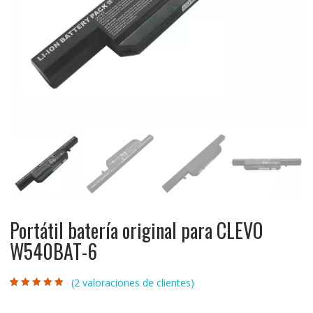
Portátil batería original para CLEVO
W540BAT-6
(
2
valoraciones de clientes)
Valorado con
2
4.50
de 5 en
base a