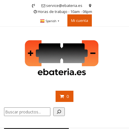
Saltar
service@ebateria.es
contenido
Horas de trabajo - 10am - 06pm
Mi cuenta
Spanish
▼
0
Buscar