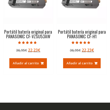
Portátil batería original para
Portátil batería original para
PANASONIC CF-VZSU53AW
PANASONIC CF-H1
Valorado con
Valorado con
El
El
El
El
22,23
€
22,23
€
36,95
€
36,95
€
4.50
4.50
de 5
de 5
precio
precio
precio
precio
original
actual
original
actual
Añadir al carrito
Añadir al carrito
era:
es:
era:
es:
36,95€.
22,23€.
36,95€.
22,23€.