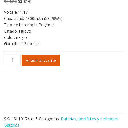
El
El
90,62
€
53,81
€
valoraciones de
clientes
precio
precio
Voltaje:11.1V
original
actual
Capacidad: 4800mAh (53.28Wh)
era:
es:
Tipo de batería: Li-Polymer
90,62€.
53,81€.
Estado: Nuevo
Color: negro
Garantía: 12 meses
Portátil
Añadir al carrito
batería
original
para
CLEVO
Schenker
S413
cantidad
SKU:
SL10174-es5
Categorías:
Baterías
,
portátiles y netbooks
Baterías