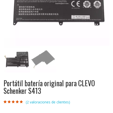
Portátil batería original para CLEVO
Schenker S413
(
2
valoraciones de clientes)
Valorado con
2
5.00
de 5 en
base a