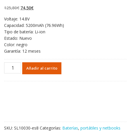
4.50
de 5 en
base a
El
El
125,80
€
74,50
€
valoraciones
de clientes
precio
precio
Voltaje: 14.8V
original
actual
Capacidad: 5200mAh (76.96Wh)
era:
es:
Tipo de batería: Li-ion
125,80€.
74,50€.
Estado: Nuevo
Color: negro
Garantía: 12 meses
Portátil
Añadir al carrito
batería
original
para
TERRANS
FORCE
X611,X611-
880M
cantidad
SKU:
SL10030-es8
Categorías:
Baterías
,
portátiles y netbooks