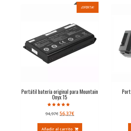
¡OFERTA!
Portátil batería original para Mountain
Port
Onyx 15
Valorado con
El
El
56,37
€
94,97
€
5.00
de 5
precio
precio
original
actual
Añadir al carrito