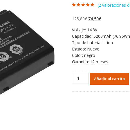
(
2
valoraciones de
Valorado con
2
4.50
de 5 en
base a
El
El
125,80
€
74,50
€
valoraciones
de clientes
precio
precio
Voltaje: 14.8V
original
actual
Capacidad: 5200mAh (76.96Wh
era:
es:
Tipo de batería: Li-ion
125,80€.
74,50€.
Estado: Nuevo
Color: negro
Garantía: 12 meses
Portátil
Añadir al carrito
batería
original
para
HASEE
K780E,K780S
cantidad