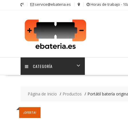
Saltar
service@ebateria.es
Horas de trabajo - 1
contenido
CATEGORÍA
Página de Inicio
Productos
Portátil batería orig
¡OFERTA!