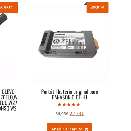
¡OFERTA!
¡OFERTA!
ra CLEVO
Portátil batería original para
70ELQ,W
PANASONIC CF-H1
0EUQ,W27
0HSQ,W2
Valorado con
El
El
22,23
€
36,95
€
4.50
de 5
precio
precio
original
actual
Añadir al carrito