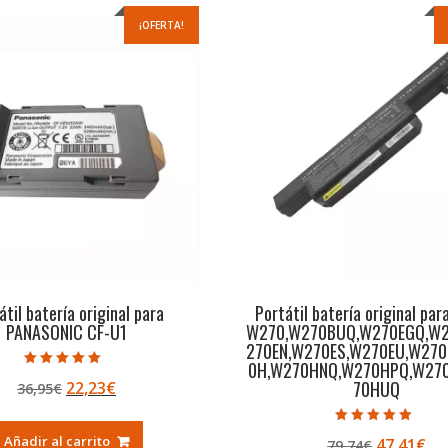
¡OFERTA!
átil batería original para
Portátil batería original pa
PANASONIC CF-U1
W270,W270BUQ,W270EGQ,W2
270EN,W270ES,W270EU,W27
0H,W270HNQ,W270HPQ,W27
Valorado con
70HUQ
El
El
22,23
€
36,95
€
5.00
de 5
precio
precio
original
actual
Valorado con
Añadir al carrito
El
El
47,41
€
79,74
€
5.00