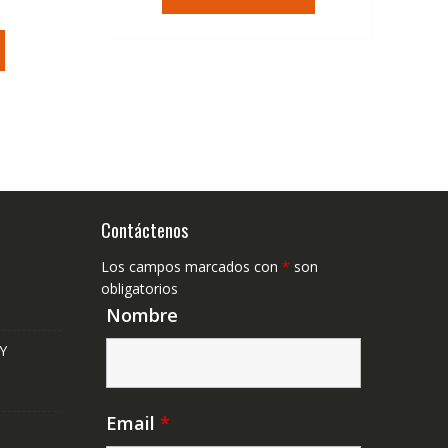
era:
es:
ecio
36,95€.
22,23€.
tual
,41€.
Contáctenos
Los campos marcados con
*
son
obligatorios
Nombre
Y
Email
*