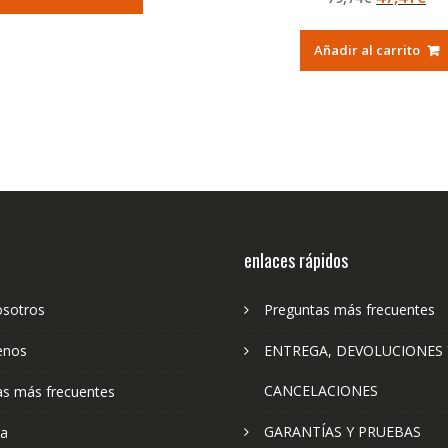
era:
es:
de 5
precio
pr
36,95€.
22,23€.
original
ac
Añadir al carrito
era:
es:
79,74€.
47
enlaces rápidos
osotros
Preguntas más frecuentes
enos
ENTREGA, DEVOLUCIONES 
CANCELACIONES
as más frecuentes
GARANTÍAS Y PRUEBAS
ta