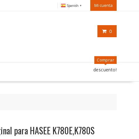
Mi cuenta
Spanish
▼
0
Comprar
descuento!
iginal para HASEE K780E,K780S