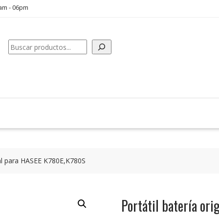
0am - 06pm
Buscar
inal para HASEE K780E,K780S
Portátil batería or