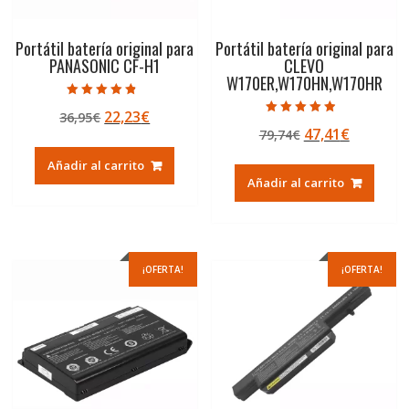
Portátil batería original para
Portátil batería original para
PANASONIC CF-H1
CLEVO
W170ER,W170HN,W170HR
Valorado con
El
El
22,23
€
36,95
€
4.50
Valorado con
de 5
El
El
47,41
€
precio
precio
79,74
€
4.50
de 5
precio
precio
original
actual
Añadir al carrito
original
actual
era:
es:
Añadir al carrito
era:
es:
36,95€.
22,23€.
79,74€.
47,41€.
¡OFERTA!
¡OFERTA!