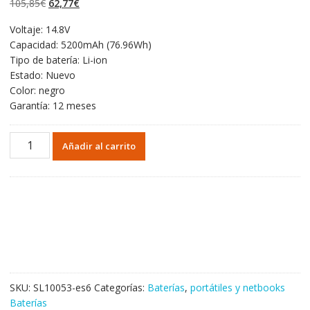
El
El
105,85
€
62,77
€
valoraciones
de clientes
precio
precio
Voltaje: 14.8V
original
actual
Capacidad: 5200mAh (76.96Wh)
era:
es:
Tipo de batería: Li-ion
105,85€.
62,77€.
Estado: Nuevo
Color: negro
Garantía: 12 meses
Portátil
Añadir al carrito
batería
original
para
CLEVO
6-
87-
X710S-
4J72
cantidad
SKU:
SL10053-es6
Categorías:
Baterías
,
portátiles y netbooks
Baterías