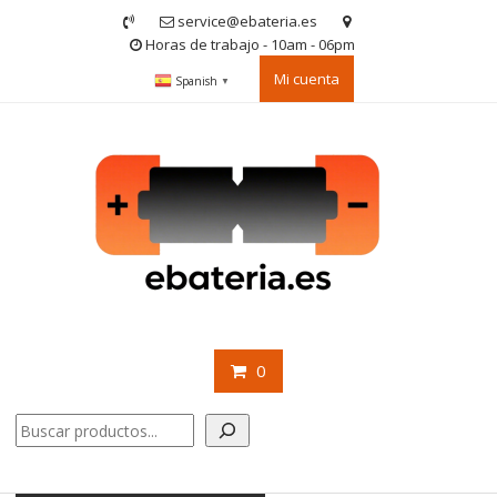
Saltar
service@ebateria.es
contenido
Horas de trabajo - 10am - 06pm
Mi cuenta
Spanish
▼
0
Buscar