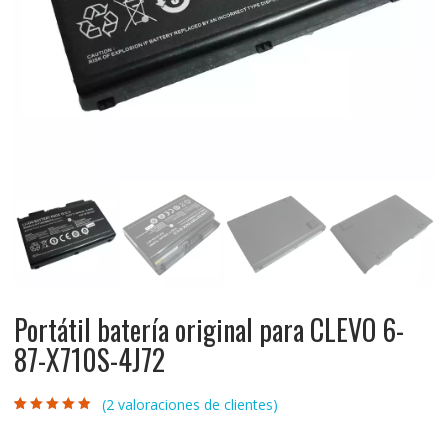
Portátil batería original para CLEVO 6-
87-X710S-4J72
(
2
valoraciones de clientes)
Valorado con
2
4.50
de 5 en
base a