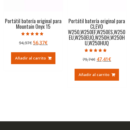
Portátil batería original para
Portátil batería original para
Mountain Onyx 15
CLEVO
W250,W250EF,W250ES,W250
EU,W250EUQ,W250H,W250H
Valorado con
U,W250HUQ
El
El
56,37
€
94,97
€
5.00
de 5
precio
precio
original
actual
Valorado con
Añadir al carrito
El
El
47,41
€
79,74
€
4.50
era:
es:
de 5
precio
precio
94,97€.
56,37€.
original
actual
Añadir al carrito
era:
es:
79,74€.
47,41€.