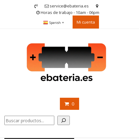
Saltar
service@ebateria.es
contenido
Horas de trabajo - 10am - 06pm
Mi cuenta
Spanish
▼
0
Buscar