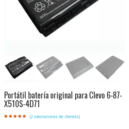
Portátil batería original para Clevo 6-87-
X510S-4D71
(
2
valoraciones de clientes)
Valorado con
2
4.50
de 5 en
base a