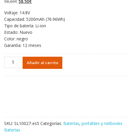
El
El
98,60
€
58,50
€
valoraciones
de clientes
precio
precio
Voltaje: 14.8V
original
actual
Capacidad: 5200mAh (76.96Wh)
era:
es:
Tipo de batería: Li-ion
98,60€.
58,50€.
Estado: Nuevo
Color: negro
Garantía: 12 meses
Portátil
Añadir al carrito
batería
original
para
Clevo
6-
87-
X510S-
4D71
cantidad
SKU:
SL10027-es5
Categorías:
Baterías
,
portátiles y netbooks
Baterías