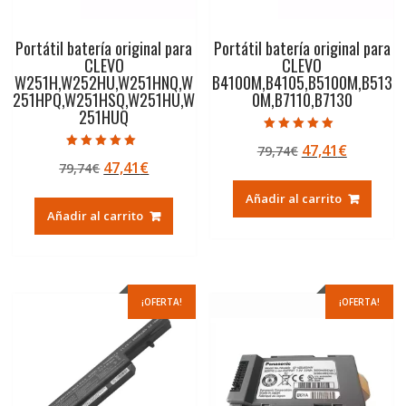
Portátil batería original para
Portátil batería original para
CLEVO
CLEVO
W251H,W252HU,W251HNQ,W
B4100M,B4105,B5100M,B513
251HPQ,W251HSQ,W251HU,W
0M,B7110,B7130
251HUQ
Valorado con
El
El
47,41
€
79,74
€
5.00
Valorado con
de 5
El
El
47,41
€
79,74
€
precio
precio
5.00
de 5
precio
precio
original
actual
Añadir al carrito
original
actual
era:
es:
Añadir al carrito
era:
es:
79,74€.
47,41€.
79,74€.
47,41€.
¡OFERTA!
¡OFERTA!