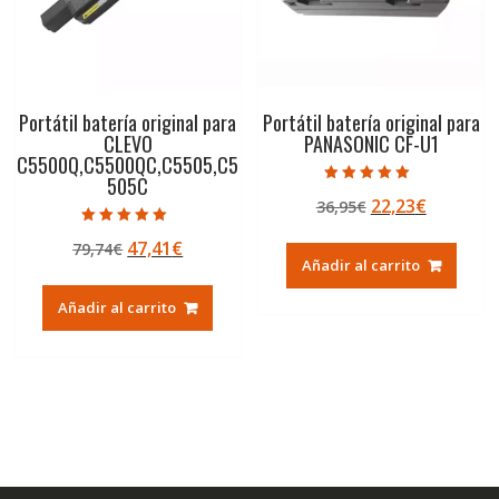
Portátil batería original para
Portátil batería original para
CLEVO
PANASONIC CF-U1
C5500Q,C5500QC,C5505,C5
505C
Valorado con
El
El
22,23
€
36,95
€
5.00
de 5
precio
precio
Valorado con
El
El
47,41
€
79,74
€
5.00
original
actual
de 5
Añadir al carrito
precio
precio
era:
es:
original
actual
36,95€.
22,23€.
Añadir al carrito
era:
es:
79,74€.
47,41€.