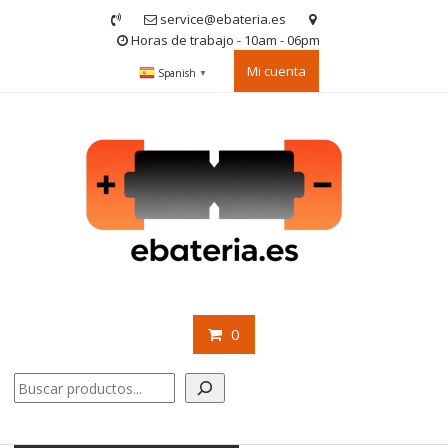
Saltar
service@ebateria.es
contenido
Horas de trabajo - 10am - 06pm
Mi cuenta
Spanish
▼
0
Buscar