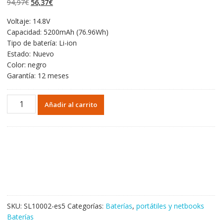
El
El
94,97
€
56,37
€
valoraciones
de clientes
precio
precio
Voltaje: 14.8V
original
actual
Capacidad: 5200mAh (76.96Wh)
era:
es:
Tipo de batería: Li-ion
94,97€.
56,37€.
Estado: Nuevo
Color: negro
Garantía: 12 meses
Portátil
Añadir al carrito
batería
original
para
CLEVO
6-
87-
W370S-
4271
cantidad
SKU:
SL10002-es5
Categorías:
Baterías
,
portátiles y netbooks
Baterías