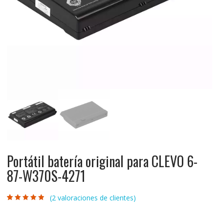
Portátil batería original para CLEVO 6-
87-W370S-4271
(
2
valoraciones de clientes)
Valorado con
2
4.50
de 5 en
base a