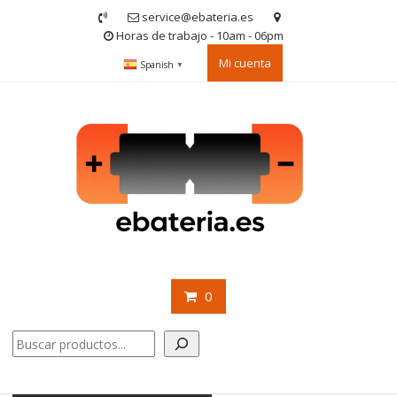
Saltar
service@ebateria.es
contenido
Horas de trabajo - 10am - 06pm
Mi cuenta
Spanish
▼
0
Buscar