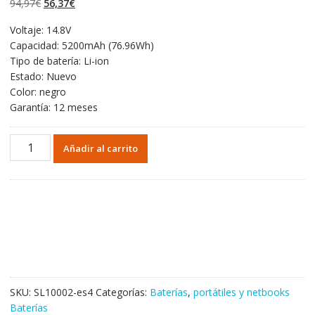
El
El
94,97
€
56,37
€
valoraciones de
clientes
precio
precio
Voltaje: 14.8V
original
actual
Capacidad: 5200mAh (76.96Wh)
era:
es:
Tipo de batería: Li-ion
94,97€.
56,37€.
Estado: Nuevo
Color: negro
Garantía: 12 meses
Portátil
Añadir al carrito
batería
original
para
CLEVO
6-
87-
W370S-
427
cantidad
SKU:
SL10002-es4
Categorías:
Baterías
,
portátiles y netbooks
Baterías