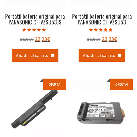
Portátil batería original para
Portátil batería original para
PANASONIC CF-VZSU53JS
PANASONIC CF-VZSU53
Valorado con
Valorado con
El
El
El
El
22,23
€
22,23
€
36,95
€
36,95
€
5.00
5.00
de 5
de 5
precio
precio
precio
precio
original
actual
original
actual
Añadir al carrito
Añadir al carrito
era:
es:
era:
es:
36,95€.
22,23€.
36,95€.
22,23€.
¡OFERTA!
¡OFERTA!