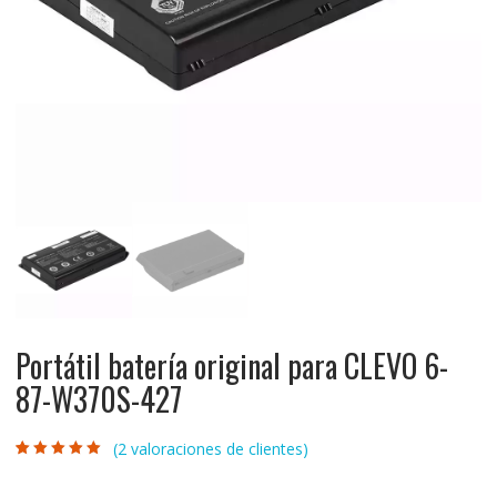
Portátil batería original para CLEVO 6-
87-W370S-427
(
2
valoraciones de clientes)
Valorado con
2
5.00
de 5 en
base a