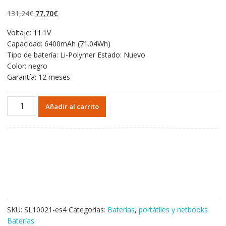
5.00
de 5 en
base a
El
El
131,24
€
77,70
€
valoraciones de
clientes
precio
precio
Voltaje: 11.1V
original
actual
Capacidad: 6400mAh (71.04Wh)
era:
es:
Tipo de batería: Li-Polymer Estado: Nuevo
131,24€.
77,70€.
Color: negro
Garantía: 12 meses
Portátil
Añadir al carrito
batería
original
para
Betty
Razer
Blade
14(128GB),
(256GB),
(512GB)
SKU:
SL10021-es4
Categorías:
Baterías
,
portátiles y netbooks
cantidad
Baterías