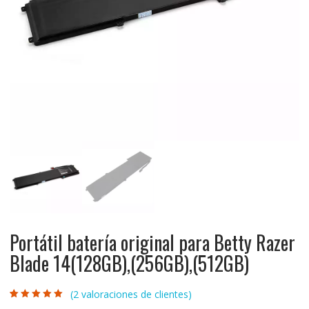
Portátil batería original para Betty Razer
Blade 14(128GB),(256GB),(512GB)
(
2
valoraciones de clientes)
Valorado con
2