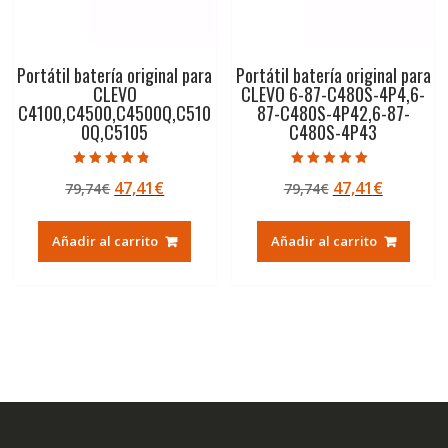
Portátil batería original para
Portátil batería original para
CLEVO
CLEVO 6-87-C480S-4P4,6-
C4100,C4500,C4500Q,C510
87-C480S-4P42,6-87-
0Q,C5105
C480S-4P43
Valorado con
Valorado con
El
El
El
El
47,41
€
47,41
€
79,74
€
79,74
€
4.50
5.00
de 5
de 5
precio
precio
precio
precio
original
actual
original
actual
Añadir al carrito
Añadir al carrito
era:
es:
era:
es:
79,74€.
47,41€.
79,74€.
47,41€.