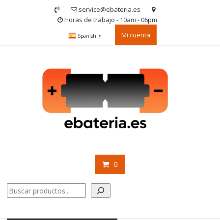
Saltar
service@ebateria.es
contenido
Horas de trabajo - 10am - 06pm
Mi cuenta
Spanish
▼
0
Buscar