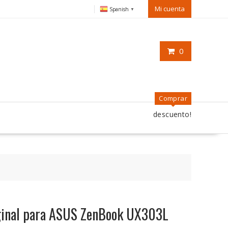
Mi cuenta
Spanish
▼
0
Comprar
descuento!
riginal para ASUS ZenBook UX303L