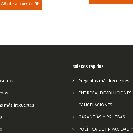
original
actual
era:
es:
Añadir al carrito
era:
es:
79,74€.
47
79,74€.
47,41€.
enlaces rápidos
osotros
Preguntas más frecuentes
enos
ENTREGA, DEVOLUCIONES 
CANCELACIONES
as más frecuentes
GARANTÍAS Y PRUEBAS
ta
to
POLÍTICA DE PRIVACIDAD 