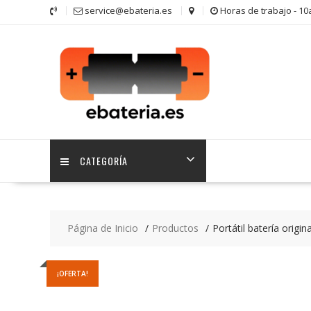
Saltar
service@ebateria.es
Horas de trabajo - 1
contenido
CATEGORÍA
Página de Inicio
Productos
Portátil batería orig
¡OFERTA!