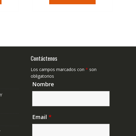
era:
es:
,41€.
36,95€.
22,23€.
Contáctenos
Los campos marcados con
*
son
obligatorios
Nombre
Y
Email
*
Y