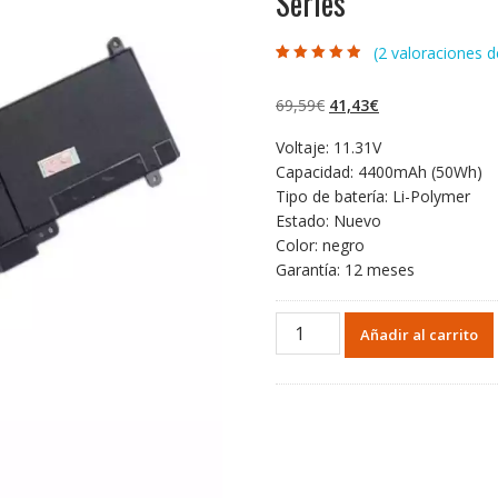
Series
(
2
valoraciones de
Valorado con
2
4.50
de 5 en
base a
El
El
69,59
€
41,43
€
valoraciones
de clientes
precio
precio
Voltaje: 11.31V
original
actual
Capacidad: 4400mAh (50Wh)
era:
es:
Tipo de batería: Li-Polymer
69,59€.
41,43€.
Estado: Nuevo
Color: negro
Garantía: 12 meses
Portátil
Añadir al carrito
batería
original
para
ASUS
ZenBook
UX303L
Series