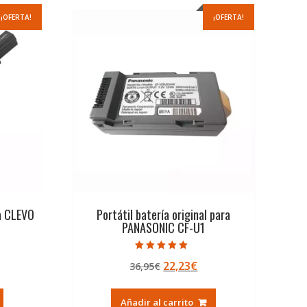
¡OFERTA!
¡OFERTA!
ra CLEVO
Portátil batería original para
PANASONIC CF-U1
Valorado con
El
El
22,23
€
36,95
€
5.00
de 5
ecio
precio
precio
tual
original
actual
Añadir al carrito