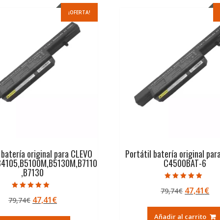
¡OFERTA!
 batería original para CLEVO
Portátil batería original pa
B4105,B5100M,B5130M,B7110
C4500BAT-6
,B7130
Valorado con
El
El
47,41
€
79,74
€
5.00
Valorado con
de 5
El
El
47,41
€
79,74
€
precio
pr
5.00
de 5
precio
precio
original
ac
Añadir al carrito