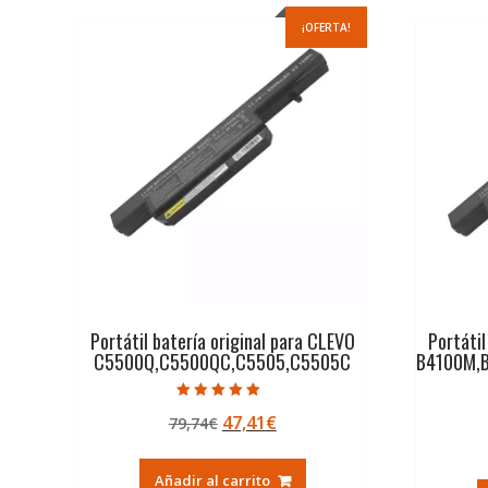
¡OFERTA!
Portátil batería original para CLEVO
Portátil
C5500Q,C5500QC,C5505,C5505C
B4100M,
Valorado con
El
El
47,41
€
79,74
€
5.00
de 5
precio
precio
original
actual
Añadir al carrito