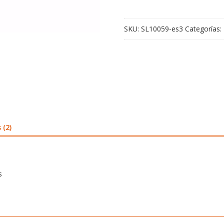
cantidad
SKU:
SL10059-es3
Categorías:
 (2)
s