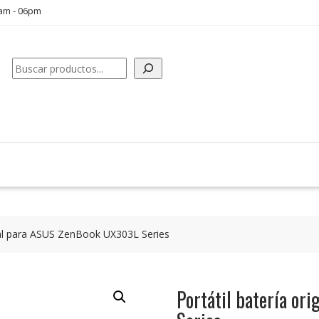
0am - 06pm
Buscar
inal para ASUS ZenBook UX303L Series
Portátil batería o